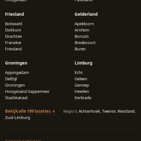
Friesland
Gelderland
Bolsward
Apeldoorn
Dokkum
Arnhem
Drachten
Borculo
Franeker
Bredevoort
Friesland
Buren
Groningen
Limburg
Appingedam
Echt
Delfzijl
Geleen
Groningen
Gennep
Hoogezand-Sappemeer
Heerlen
Stadskanaal
Kerkrade
Bekijk alle 199 locaties →
·
Regio's:
Achterhoek
,
Twente
,
Westland
,
Zuid-Limburg