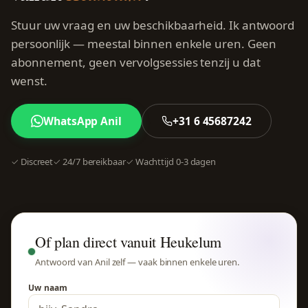
Stuur uw vraag en uw beschikbaarheid. Ik antwoord
persoonlijk — meestal binnen enkele uren. Geen
abonnement, geen vervolgsessies tenzij u dat
wenst.
WhatsApp Anil
+31 6 45687242
✓ Discreet
✓ 24/7 bereikbaar
✓ Wachttijd 0-3 dagen
Of plan direct vanuit Heukelum
Antwoord van Anil zelf — vaak binnen enkele uren.
Uw naam