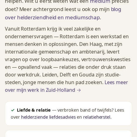
helpen. Wilt u eerst weten wat een
medium
precies
doet? Meer achtergrond leest u ook op mijn
blog
over helderziendheid en mediumschap
.
Vanuit Rotterdam krijg ik veel zakelijke en
ondernemers­vragen — Rotterdam is een werkstad en
mensen denken in oplossingen. Den Haag, met zijn
internationale gemeenschap en ambtenarij, levert
vragen op over loopbaankeuzes, vertrouwens­kwesties
en — opvallend vaak — relaties die onder druk staan
door werkdruk. Leiden, Delft en Gouda zijn studie­
steden, jonge mensen die hun pad zoeken.
Lees meer
over mijn werk in Zuid-Holland →
Liefde & relatie
— verbroken band of twijfels? Lees
over
helderziende liefdesadvies
en
relatieherstel
.