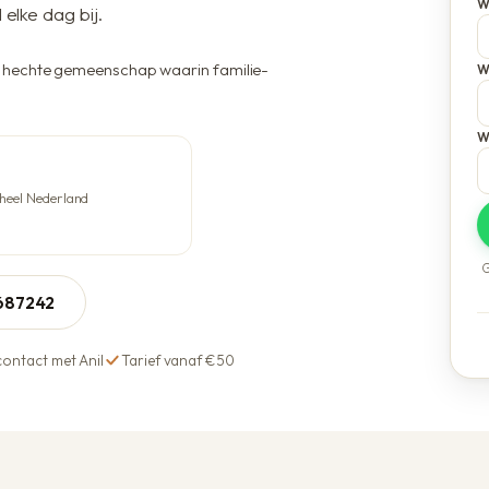
W
Voordelen bij Anil
lke dag bij.
n hechte gemeenschap waarin familie-
W
W
 heel Nederland
G
5687242
contact met Anil
Tarief vanaf €50