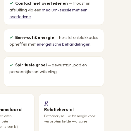
Contact met overledenen
— troost en
afsluiting via een
medium-sessie met een
overledene
.
Burn-out & energie
— herstel en blokkades
opheffen met
energetische behandelingen
.
Spirituele groei
— bewustzijn, pad en
persoonlijke ontwikkeling.
R
Emmeloord
Relatieherstel
erleden
Fotoanalyse + witte magie voor
ituele
verbroken liefde — discreet
n steun bij