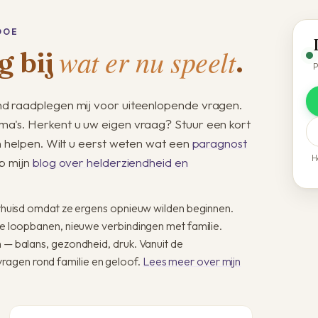
DOE
wat er nu speelt
g bij
.
P
d raadplegen mij voor uiteenlopende vragen.
a's. Herkent u uw eigen vraag? Stuur een kort
n helpen. Wilt u eerst weten wat een
paragnost
H
p mijn
blog over helderziendheid en
verhuisd omdat ze ergens opnieuw wilden beginnen.
uwe loopbanen, nieuwe verbindingen met familie.
n — balans, gezondheid, druk. Vanuit de
ragen rond familie en geloof.
Lees meer over mijn