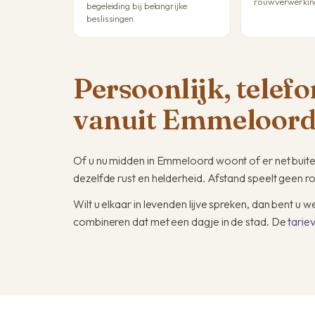
rouwverwerkin
begeleiding bij belangrijke
beslissingen.
Persoonlijk, telef
vanuit Emmeloor
Of u nu midden in Emmeloord woont of er net buit
dezelfde rust en helderheid. Afstand speelt geen rol 
Wilt u elkaar in levenden lijve spreken, dan bent u
combineren dat met een dagje in de stad. De
tarie