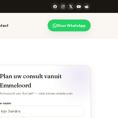
tact
Stuur WhatsApp
 CONSULT
99 STEDEN
lk gesprek
l werkt voor heel
maken — lees
erland, online en
Plan uw consult vanuit
efonisch. Bekijk de
plete lijst.
Emmeloord
jze →
Alle locaties →
Antwoord van Anil zelf — vaak binnen enkele uren.
w naam