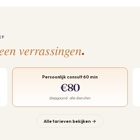
EF
een verrassingen
.
Persoonlijk consult 60 min
€80
diepgaand · alle diensten
Alle tarieven bekijken →