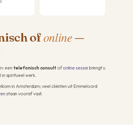
g.
online
onisch of
—
d
en: een
telefonisch consult
of
online sessie
brengt u
in spiritueel werk.
 welkom in Amsterdam; veel cliënten uit Emmeloord
ven
staan vooraf vast.