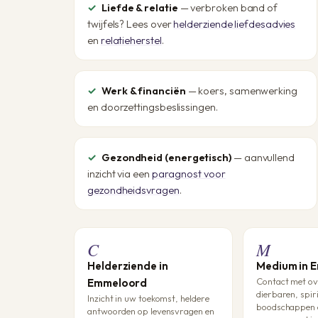
Liefde & relatie
— verbroken band of
twijfels? Lees over
helderziende liefdesadvies
en
relatieherstel
.
Werk & financiën
— koers, samenwerking
en doorzettingsbeslissingen.
Gezondheid (energetisch)
— aanvullend
inzicht via een
paragnost voor
gezondheidsvragen
.
C
M
Helderziende in
Medium in 
Contact met ov
Emmeloord
dierbaren, spir
Inzicht in uw toekomst, heldere
boodschappen e
antwoorden op levensvragen en