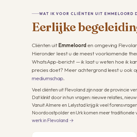
WAT IK VOOR CLIËNTEN UIT EMMELOORD 
Eerlijke begeleidin
Cliënten uit
Emmeloord
en omgeving Flevolan
Hieronder leest u de meest voorkomende them
WhatsApp-bericht — ik laat u weten hoe ik ka
precies doet? Meer achtergrond leest u ook o
mediumschap
.
Veel cliënten uit Flevoland zijn naar de provincie 
Dat klinkt door in hun vragen: nieuwe relaties, nie
Vanuit Almere en Lelystad krijg ik veel forensvrage
Noordoostpolder en Urk komen meer traditionele v
werk in Flevoland →