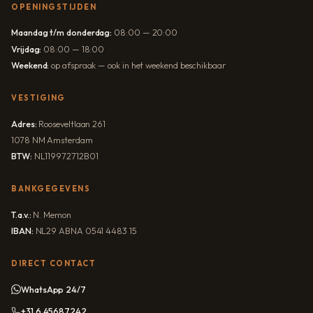
OPENINGSTIJDEN
Maandag t/m donderdag:
08:00 — 20:00
Vrijdag:
08:00 — 18:00
Weekend:
op afspraak — ook in het weekend beschikbaar
VESTIGING
Adres:
Rooseveltlaan 261
1078 NM Amsterdam
BTW:
NL119972712B01
BANKGEGEVENS
T.a.v.:
N. Memon
IBAN:
NL29 ABNA 0541 4483 15
DIRECT CONTACT
WhatsApp 24/7
+31 6 45687242