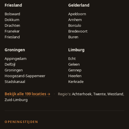
Friesland
Gelderland
Bolsward
Apeldoorn
Dokkum
Arnhem
Drachten
Borculo
Franeker
Bredevoort
Friesland
Buren
Groningen
Limburg
Appingedam
Echt
Delfzijl
Geleen
Groningen
Gennep
Hoogezand-Sappemeer
Heerlen
Stadskanaal
Kerkrade
Bekijk alle 199 locaties →
·
Regio's:
Achterhoek
,
Twente
,
Westland
,
Zuid-Limburg
OPENINGSTIJDEN