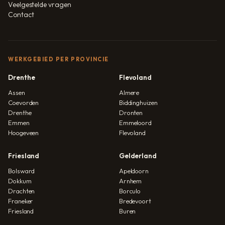
Veelgestelde vragen
Contact
WERKGEBIED PER PROVINCIE
Drenthe
Flevoland
Assen
Almere
Coevorden
Biddinghuizen
Drenthe
Dronten
Emmen
Emmeloord
Hoogeveen
Flevoland
Friesland
Gelderland
Bolsward
Apeldoorn
Dokkum
Arnhem
Drachten
Borculo
Franeker
Bredevoort
Friesland
Buren