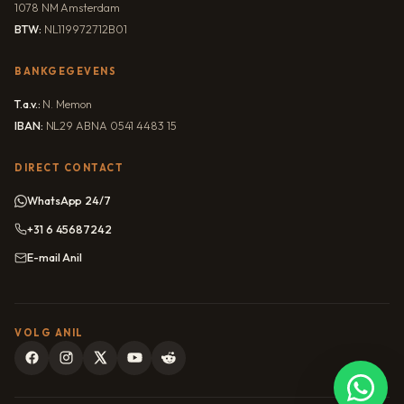
1078 NM Amsterdam
BTW:
NL119972712B01
BANKGEGEVENS
T.a.v.:
N. Memon
IBAN:
NL29 ABNA 0541 4483 15
DIRECT CONTACT
WhatsApp 24/7
+31 6 45687242
E-mail Anil
VOLG ANIL