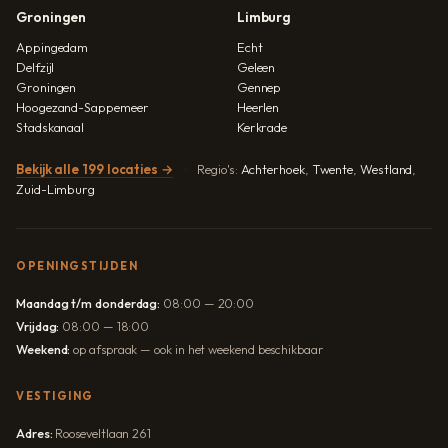
Groningen
Limburg
Appingedam
Echt
Delfzijl
Geleen
Groningen
Gennep
Hoogezand-Sappemeer
Heerlen
Stadskanaal
Kerkrade
Bekijk alle 199 locaties →
Regio's:
Achterhoek
,
Twente
,
Westland
,
Zuid-Limburg
OPENINGSTIJDEN
Maandag t/m donderdag:
08:00 — 20:00
Vrijdag:
08:00 — 18:00
Weekend:
op afspraak — ook in het weekend beschikbaar
VESTIGING
Adres:
Rooseveltlaan 261