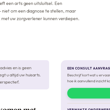
Voordelen bij Anil
ft een arts geen uitsluitsel. Een
— niet om een diagnose te stellen, maar
 met uw zorgverlener kunnen verdiepen.
advies en is geen
EEN CONSULT AANVRA
t u altijd uw huisarts.
Beschrijf kort wat u ervaar
hoe ik aanvullend inzicht k
erspectief.
 komen met
VERWANTE ONDERWER