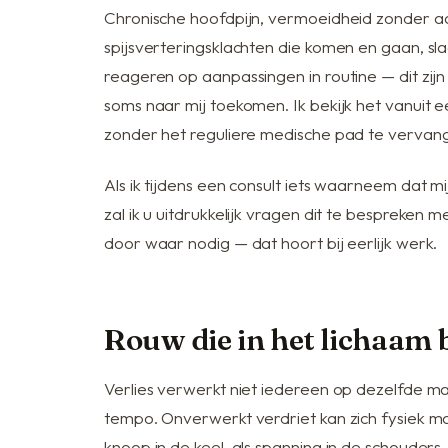
Chronische hoofdpijn, vermoeidheid zonder a
spijsverteringsklachten die komen en gaan, sl
reageren op aanpassingen in routine — dit zijn
soms naar mij toekomen. Ik bekijk het vanuit e
zonder het reguliere medische pad te vervan
Als ik tijdens een consult iets waarneem dat mi
zal ik u uitdrukkelijk vragen dit te bespreken me
door waar nodig — dat hoort bij eerlijk werk.
Rouw die in het lichaam b
Verlies verwerkt niet iedereen op dezelfde ma
tempo. Onverwerkt verdriet kan zich fysiek m
knoop in de keel, als spanning in de schouders