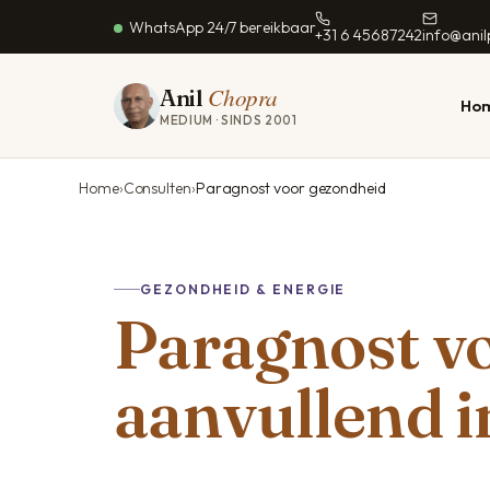
WhatsApp 24/7 bereikbaar
+31 6 45687242
info@ani
Chopra
Anil
Ho
MEDIUM · SINDS 2001
Home
Consulten
Paragnost voor gezondheid
KERNGEBIEDEN
LIEFDE & RELATIE
HOOFDSTEDEN
SPECIALISATIES
GEZONDHEI
Helderziende
Amsterdam
Paragnost voor liefde
Witte magie
Gezondhei
Inzicht zonder feiten
Hoofdvestiging
GEZONDHEID & ENERGIE
Helderziende
Relatieherstel
Medisch pa
Paragnost v
Medium
Rotterdam
liefdesadvies
Contact overledenen
Dromen dui
Contact met overledenen
Utrecht
Relatie herstellen
Paragnost
Foto-reading
Energetisch
aanvullend i
Den Haag
Witte magie liefde
behandelin
Antwoorden bij keuzes
Energetische
Waarzegster
Eindhoven
behandeling
Eerlijk & betrouwbaar
Paragnost voor dieren