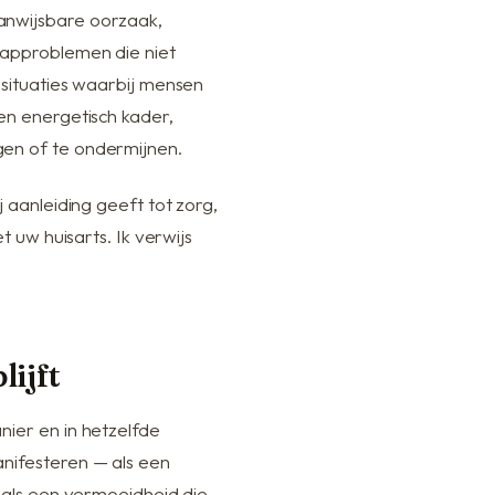
anwijsbare oorzaak,
aapproblemen die niet
 situaties waarbij mensen
en energetisch kader,
gen of te ondermijnen.
j aanleiding geeft tot zorg,
t uw huisarts. Ik verwijs
lijft
nier en in hetzelfde
anifesteren — als een
, als een vermoeidheid die