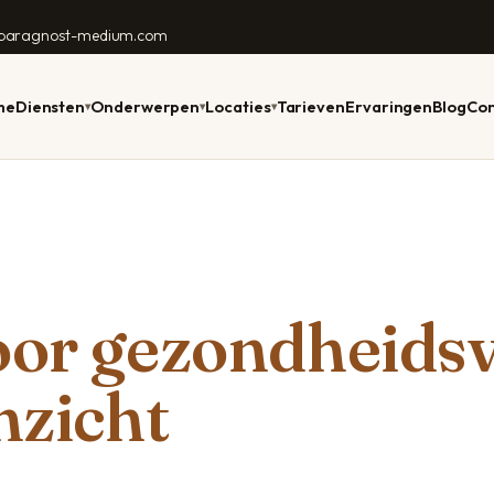
lparagnost-medium.com
me
Diensten
Onderwerpen
Locaties
Tarieven
Ervaringen
Blog
Con
▾
▾
▾
D & WELZIJN
RANDSTAD & NOORD
PRAKTISCH
TOEKOMST & INZICHT
REGIO'S
WACHTTIJD 0–3 DAGEN
TIP VÓÓR UW
1
dsvragen
Amstelveen
Online consult
Voorspellingen 2026
Achterhoek
Stuur Anil een WhatsApp —
Vier dingen die e
Ani
vandaag nog antwoord,
met Anil sterker 
Ned
ragnost
Haarlem
Telefonisch consult
Persoonlijke
Twente
binnen enkele dagen uw
onze werkwijze.
tel
oor gezondheids
jaarvoorspelling
consult.
com
den
Alkmaar
Chat consult
Westland
Bekijk werkwi
Daghoroscoop
WhatsApp Anil
e
Groningen
Gratis voorspelling?
Zuid-Limburg
nzicht
g
Numerologie
Zwolle
Over Anil
Voor dieren · heel NL
Kaartlegger & tarot
Maastricht
Werkwijze