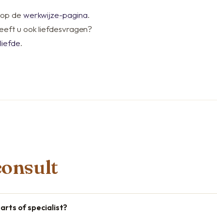
u op de
werkwijze-pagina
.
Heeft u ook liefdesvragen?
liefde
.
onsult
arts of specialist?