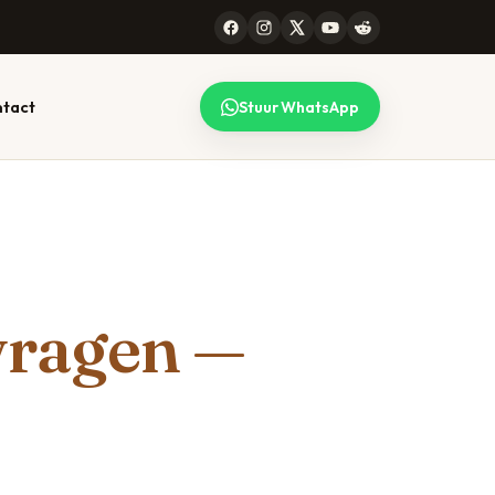
tact
Stuur WhatsApp
 CONSULT
99 STEDEN
lk gesprek
l werkt voor heel
maken — lees
erland, online en
efonisch. Bekijk de
vragen —
plete lijst.
jze →
Alle locaties →