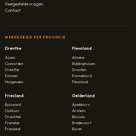
Veelgestelde vragen
Contact
WERKGEBIED PER PROVINCIE
Drenthe
Flevoland
Assen
Almere
Coevorden
Biddinghuizen
Drenthe
Dronten
Emmen
Emmeloord
Hoogeveen
Flevoland
Friesland
Gelderland
Bolsward
Apeldoorn
Dokkum
Arnhem
Drachten
Borculo
Franeker
Bredevoort
Friesland
Buren