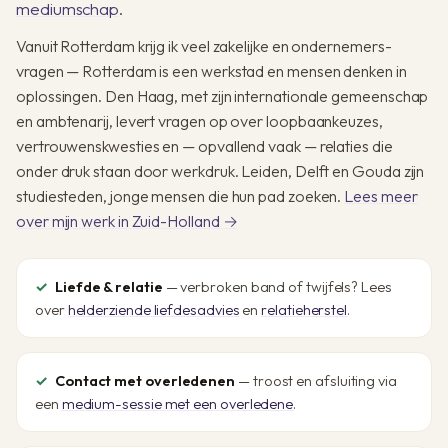
mediumschap
.
Vanuit Rotterdam krijg ik veel zakelijke en ondernemers­
vragen — Rotterdam is een werkstad en mensen denken in
oplossingen. Den Haag, met zijn internationale gemeenschap
en ambtenarij, levert vragen op over loopbaankeuzes,
vertrouwens­kwesties en — opvallend vaak — relaties die
onder druk staan door werkdruk. Leiden, Delft en Gouda zijn
studie­steden, jonge mensen die hun pad zoeken.
Lees meer
over mijn werk in Zuid-Holland →
Liefde & relatie
— verbroken band of twijfels? Lees
over
helderziende liefdesadvies
en
relatieherstel
.
Contact met overledenen
— troost en afsluiting via
een
medium-sessie met een overledene
.