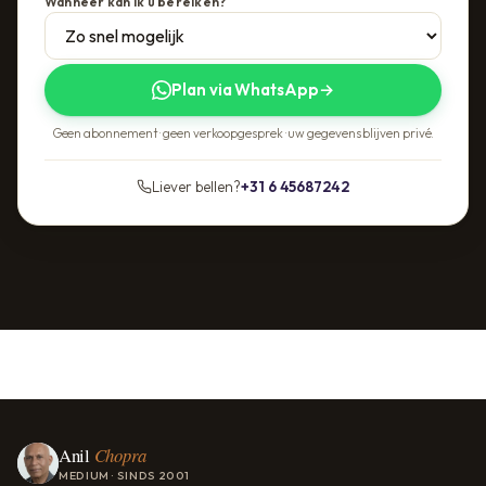
Wanneer kan ik u bereiken?
Plan via WhatsApp
→
Geen abonnement · geen verkoopgesprek · uw gegevens blijven privé.
Liever bellen?
+31 6 45687242
Anil
Chopra
MEDIUM · SINDS 2001