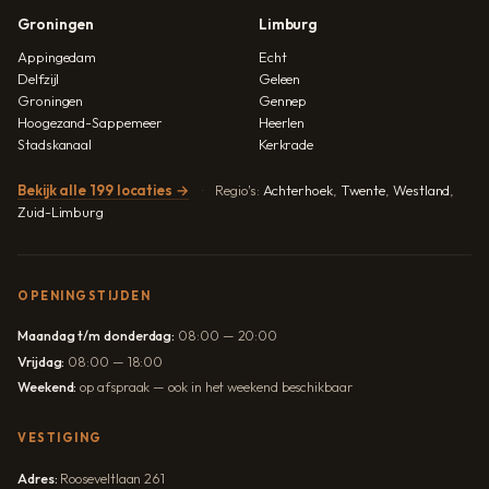
Groningen
Limburg
Appingedam
Echt
Delfzijl
Geleen
Groningen
Gennep
Hoogezand-Sappemeer
Heerlen
Stadskanaal
Kerkrade
Bekijk alle 199 locaties →
Regio's:
Achterhoek
,
Twente
,
Westland
,
Zuid-Limburg
OPENINGSTIJDEN
Maandag t/m donderdag:
08:00 — 20:00
Vrijdag:
08:00 — 18:00
Weekend:
op afspraak — ook in het weekend beschikbaar
VESTIGING
Adres:
Rooseveltlaan 261