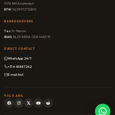
1078 NM Amsterdam
BTW:
NL119972712B01
BANKGEGEVENS
T.a.v.:
N. Memon
IBAN:
NL29 ABNA 0541 4483 15
DIRECT CONTACT
WhatsApp 24/7
+31 6 45687242
E-mail Anil
VOLG ANIL