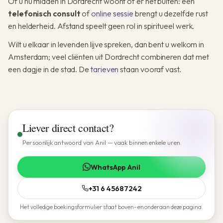
Of u nu midden in Dordrecht woont of er net buiten: een
telefonisch consult
of
online sessie
brengt u dezelfde rust
en helderheid. Afstand speelt geen rol in spiritueel werk.
Wilt u elkaar in levenden lijve spreken, dan bent u welkom in
Amsterdam; veel cliënten uit Dordrecht combineren dat met
een dagje in de stad. De
tarieven
staan vooraf vast.
Liever direct contact?
Persoonlijk antwoord van Anil — vaak binnen enkele uren.
WhatsApp Anil
+31 6 45687242
Het volledige boekingsformulier staat boven- en onderaan deze pagina.