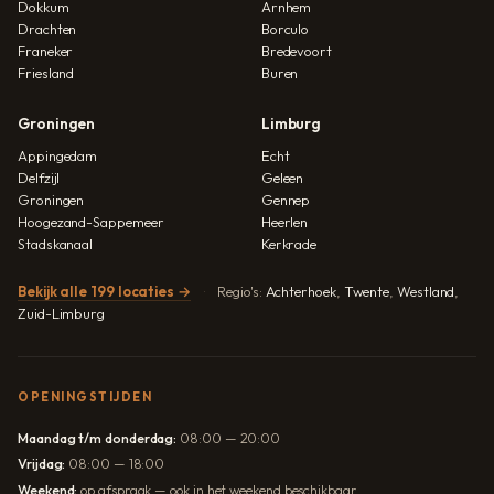
Dokkum
Arnhem
Drachten
Borculo
Franeker
Bredevoort
Friesland
Buren
Groningen
Limburg
Appingedam
Echt
Delfzijl
Geleen
Groningen
Gennep
Hoogezand-Sappemeer
Heerlen
Stadskanaal
Kerkrade
Bekijk alle 199 locaties →
Regio's:
Achterhoek
,
Twente
,
Westland
,
Zuid-Limburg
OPENINGSTIJDEN
Maandag t/m donderdag:
08:00 — 20:00
Vrijdag:
08:00 — 18:00
Weekend:
op afspraak — ook in het weekend beschikbaar