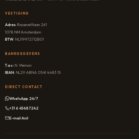
VESTIGING
Adres:
Rooseveltlaan 261
1078 NM Amsterdam
BTW:
NL119972712B01
BANKGEGEVENS
T.a.v.:
N. Memon
IBAN:
NL29 ABNA 0541 4483 15
DIRECT CONTACT
WhatsApp 24/7
+31 6 45687242
E-mail Anil