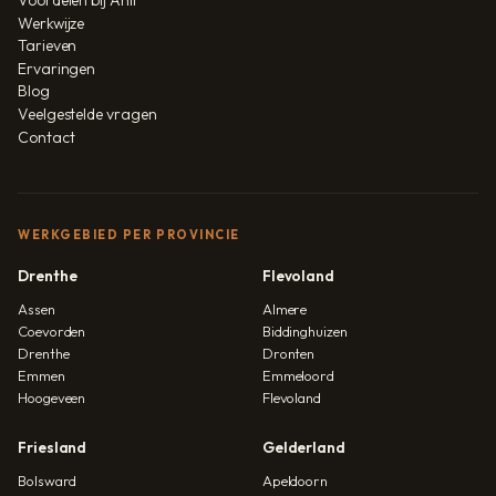
Voordelen bij Anil
Werkwijze
Tarieven
Ervaringen
Blog
Veelgestelde vragen
Contact
WERKGEBIED PER PROVINCIE
Drenthe
Flevoland
Assen
Almere
Coevorden
Biddinghuizen
Drenthe
Dronten
Emmen
Emmeloord
Hoogeveen
Flevoland
Friesland
Gelderland
Bolsward
Apeldoorn