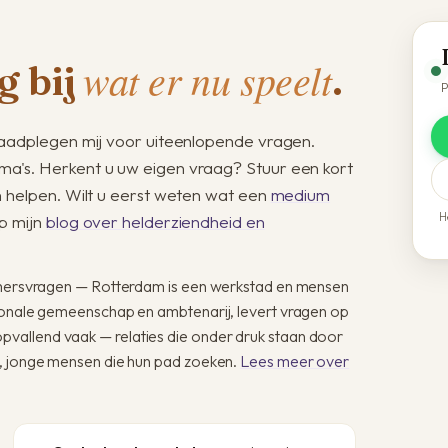
wat er nu speelt
g bij
.
P
aadplegen mij voor uiteenlopende vragen.
a's. Herkent u uw eigen vraag? Stuur een kort
n helpen. Wilt u eerst weten wat een
medium
H
p mijn
blog over helderziendheid en
nemers­vragen — Rotterdam is een werkstad en mensen
tionale gemeenschap en ambtenarij, levert vragen op
vallend vaak — relaties die onder druk staan door
n, jonge mensen die hun pad zoeken.
Lees meer over