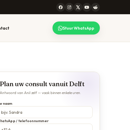
tact
Stuur WhatsApp
 CONSULT
99 STEDEN
lk gesprek
l werkt voor heel
maken — lees
erland, online en
Plan uw consult vanuit Delft
efonisch. Bekijk de
plete lijst.
Antwoord van Anil zelf — vaak binnen enkele uren.
jze →
Alle locaties →
w naam
hatsApp / telefoonnummer