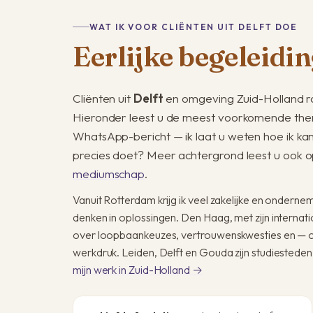
WAT IK VOOR CLIËNTEN UIT DELFT DOE
Eerlijke begeleidin
Cliënten uit
Delft
en omgeving Zuid-Holland r
Hieronder leest u de meest voorkomende them
WhatsApp-bericht — ik laat u weten hoe ik ka
precies doet? Meer achtergrond leest u ook o
mediumschap
.
Vanuit Rotterdam krijg ik veel zakelijke en onder
denken in oplossingen. Den Haag, met zijn interna
over loopbaankeuzes, vertrouwens­kwesties en — op
werkdruk. Leiden, Delft en Gouda zijn studie­stede
mijn werk in Zuid-Holland →