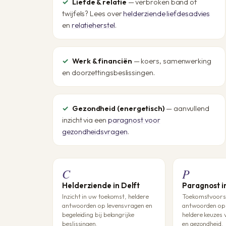
Liefde & relatie
— verbroken band of
twijfels? Lees over
helderziende liefdesadvies
en
relatieherstel
.
Werk & financiën
— koers, samenwerking
en doorzettingsbeslissingen.
Gezondheid (energetisch)
— aanvullend
inzicht via een
paragnost voor
gezondheidsvragen
.
C
P
Helderziende in Delft
Paragnost i
Inzicht in uw toekomst, heldere
Toekomstvoorsp
antwoorden op levensvragen en
antwoorden op 
begeleiding bij belangrijke
heldere keuzes 
beslissingen.
en gezondheid.