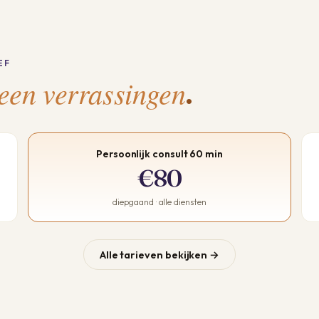
EF
een verrassingen
.
Persoonlijk consult 60 min
€80
diepgaand · alle diensten
Alle tarieven bekijken →