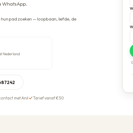
Voordelen bij Anil
ia WhatsApp.
W
e hun pad zoeken — loopbaan, liefde, de
W
el Nederland
G
5687242
contact met Anil
Tarief vanaf €50