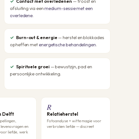
Contact met overledenen
— troost en
afsluiting via een
medium-sessie met een
overledene
.
Burn-out & energie
— herstel en blokkades
opheffen met
energetische behandelingen
.
Spirituele groei
— bewustzijn, pad en
persoonlijke ontwikkeling.
R
n Delft
Relatieherstel
ellingen,
Fotoanalyse + witte magie voor
levensvragen en
verbroken liefde — discreet
voor liefde, werk