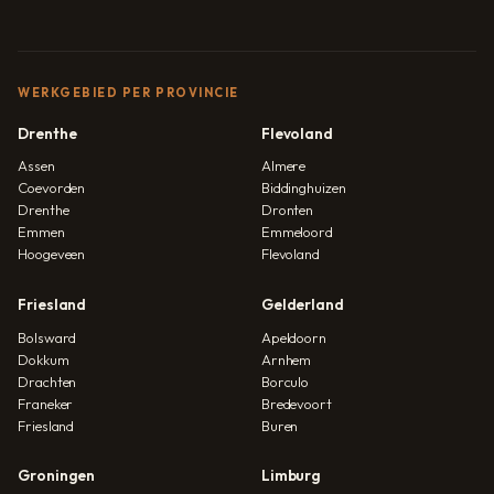
WERKGEBIED PER PROVINCIE
Drenthe
Flevoland
Assen
Almere
Coevorden
Biddinghuizen
Drenthe
Dronten
Emmen
Emmeloord
Hoogeveen
Flevoland
Friesland
Gelderland
Bolsward
Apeldoorn
Dokkum
Arnhem
Drachten
Borculo
Franeker
Bredevoort
Friesland
Buren
Groningen
Limburg