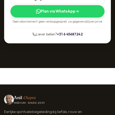
Plan via WhatsApp
→
Geen abonnement · geen verkoopgesprek · uw gegevens blijven privé.
Liever bellen?
+31 6 45687242
Chopra
Anil
MEDIUM · SINDS 2001
Eerlijke spirituele begeleiding bij liefde, rouw en