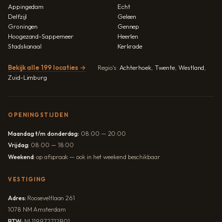
Appingedam
Echt
Delfzijl
Geleen
Groningen
Gennep
Hoogezand-Sappemeer
Heerlen
Stadskanaal
Kerkrade
Bekijk alle 199 locaties →
Regio's:
Achterhoek
,
Twente
,
Westland
,
Zuid-Limburg
OPENINGSTIJDEN
Maandag t/m donderdag:
08:00 — 20:00
Vrijdag:
08:00 — 18:00
Weekend:
op afspraak — ook in het weekend beschikbaar
VESTIGING
Adres:
Rooseveltlaan 261
1078 NM Amsterdam
BTW:
NL119972712B01