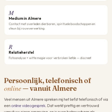
M
Medium in Almere
Contact met overleden dierbaren, spirituele boodschappen en
steun bij rouwverwerking.
R
Relatieherstel
Fotoanalyse + witte magie voor verbroken liefde — discreet
Persoonlijk, telefonisch of
online
— vanuit Almere
Veel mensen uit Almere spreken mij het liefst telefonisch of via
een
online videogesprek
. Dat werkt prettig en vertrouwd
vanuit uw eigen omgeving, en is even betrouwbaar als