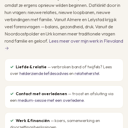
omdat ze ergens opnieuw wilden beginnen. Dat klinkt door in
hun vragen: nieuwe relaties, nieuwe loopbanen, nieuwe
verbindingen met familie. Vanuit Almere en Lelystad krijg ik
veel forensvragen — balans, gezondheid, druk. Vanuit de
Noordoostpolder en Urk komen meer traditionele vragen
rond familie en geloof.
Lees meer over mijn werk in Flevoland
→
Liefde & relatie
— verbroken band of twijfels? Lees
over
helderziende liefdesadvies
en
relatieherstel
.
Contact met overledenen
— troost en afsluiting via
een
medium-sessie met een overledene
.
Werk & financiën
— koers, samenwerking en
doorzettingsbeslissingen.