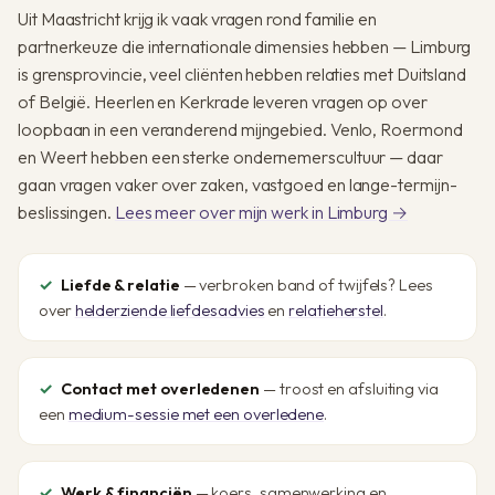
Uit Maastricht krijg ik vaak vragen rond familie en
partnerkeuze die internationale dimensies hebben — Limburg
is grensprovincie, veel cliënten hebben relaties met Duitsland
of België. Heerlen en Kerkrade leveren vragen op over
loopbaan in een veranderend mijngebied. Venlo, Roermond
en Weert hebben een sterke ondernemerscultuur — daar
gaan vragen vaker over zaken, vastgoed en lange-termijn-
beslissingen.
Lees meer over mijn werk in Limburg →
Liefde & relatie
— verbroken band of twijfels? Lees
over
helderziende liefdesadvies
en
relatieherstel
.
Contact met overledenen
— troost en afsluiting via
een
medium-sessie met een overledene
.
Werk & financiën
— koers, samenwerking en