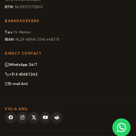
BTW:
NL119972712B01
BANKGEGEVENS
T.a.v.:
N. Memon
IBAN:
NL29 ABNA 0541 4483 15
DIRECT CONTACT
WhatsApp 24/7
+31 6 45687242
E-mail Anil
VOLG ANIL