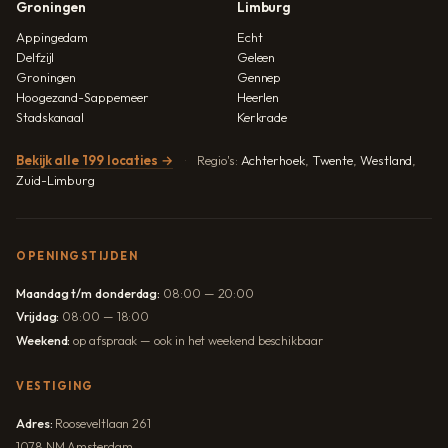
Groningen
Limburg
Appingedam
Echt
Delfzijl
Geleen
Groningen
Gennep
Hoogezand-Sappemeer
Heerlen
Stadskanaal
Kerkrade
Bekijk alle 199 locaties →
Regio's:
Achterhoek
,
Twente
,
Westland
,
Zuid-Limburg
OPENINGSTIJDEN
Maandag t/m donderdag:
08:00 — 20:00
Vrijdag:
08:00 — 18:00
Weekend:
op afspraak — ook in het weekend beschikbaar
VESTIGING
Adres:
Rooseveltlaan 261
1078 NM Amsterdam