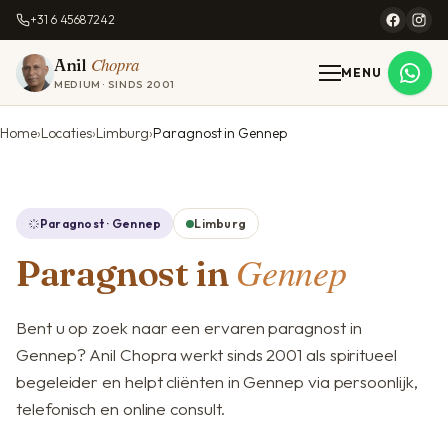
+31 6 45687242
Chopra
Anil
MENU
MEDIUM · SINDS 2001
Home
Locaties
Limburg
Paragnost in Gennep
Paragnost · Gennep
Limburg
Gennep
Paragnost in
Bent u op zoek naar een ervaren paragnost in
Gennep? Anil Chopra werkt sinds 2001 als spiritueel
begeleider en helpt cliënten in Gennep via persoonlijk,
telefonisch en online consult.