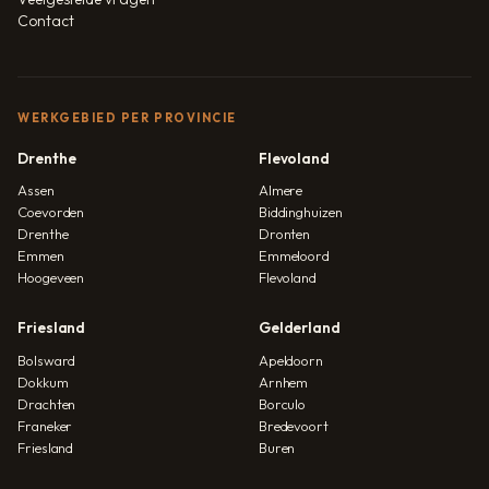
Contact
WERKGEBIED PER PROVINCIE
Drenthe
Flevoland
Assen
Almere
Coevorden
Biddinghuizen
Drenthe
Dronten
Emmen
Emmeloord
Hoogeveen
Flevoland
Friesland
Gelderland
Bolsward
Apeldoorn
Dokkum
Arnhem
Drachten
Borculo
Franeker
Bredevoort
Friesland
Buren