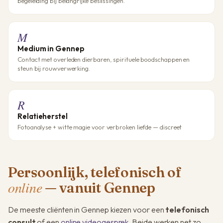
begeleiding bij belangrijke beslissingen.
M
Medium in Gennep
Contact met overleden dierbaren, spirituele boodschappen en
steun bij rouwverwerking.
R
Relatieherstel
Fotoanalyse + witte magie voor verbroken liefde — discreet
Persoonlijk, telefonisch of
online
— vanuit Gennep
De meeste cliënten in Gennep kiezen voor een
telefonisch
consult
of een
online videogesprek
. Beide werken net zo