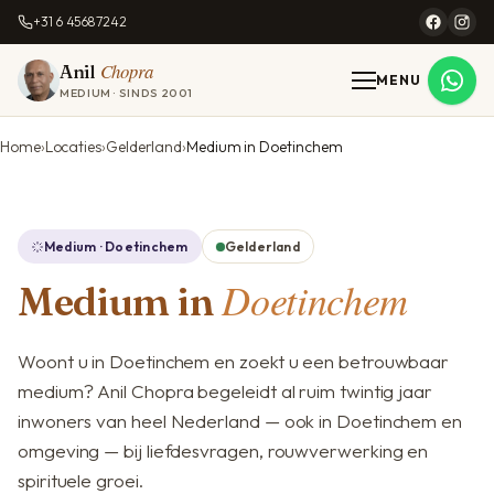
+31 6 45687242
Chopra
Anil
MENU
MEDIUM · SINDS 2001
Home
Locaties
Gelderland
Medium in Doetinchem
Medium · Doetinchem
Gelderland
Doetinchem
Medium in
Woont u in Doetinchem en zoekt u een betrouwbaar
medium? Anil Chopra begeleidt al ruim twintig jaar
inwoners van heel Nederland — ook in Doetinchem en
omgeving — bij liefdesvragen, rouwverwerking en
spirituele groei.