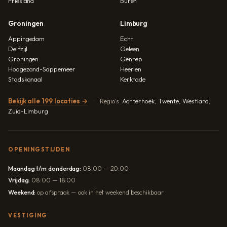
Friesland
Buren
Groningen
Limburg
Appingedam
Echt
Delfzijl
Geleen
Groningen
Gennep
Hoogezand-Sappemeer
Heerlen
Stadskanaal
Kerkrade
Bekijk alle 199 locaties →
Regio's:
Achterhoek
,
Twente
,
Westland
,
Zuid-Limburg
OPENINGSTIJDEN
Maandag t/m donderdag:
08:00 — 20:00
Vrijdag:
08:00 — 18:00
Weekend:
op afspraak — ook in het weekend beschikbaar
VESTIGING