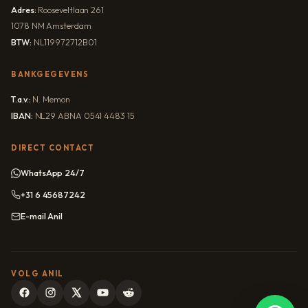
Adres:
Rooseveltlaan 261
1078 NM Amsterdam
BTW:
NL119972712B01
BANKGEGEVENS
T.a.v.:
N. Memon
IBAN:
NL29 ABNA 0541 4483 15
DIRECT CONTACT
WhatsApp 24/7
+31 6 45687242
E-mail Anil
VOLG ANIL