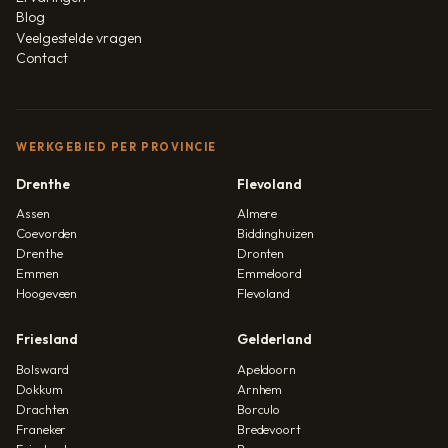
Blog
Veelgestelde vragen
Contact
WERKGEBIED PER PROVINCIE
Drenthe
Flevoland
Assen
Almere
Coevorden
Biddinghuizen
Drenthe
Dronten
Emmen
Emmeloord
Hoogeveen
Flevoland
Friesland
Gelderland
Bolsward
Apeldoorn
Dokkum
Arnhem
Drachten
Borculo
Franeker
Bredevoort