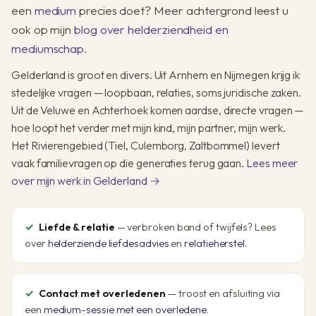
een
medium
precies doet? Meer achtergrond leest u
ook op mijn
blog over helderziendheid en
mediumschap
.
Gelderland is groot en divers. Uit Arnhem en Nijmegen krijg ik
stedelijke vragen — loopbaan, relaties, soms juridische zaken.
Uit de Veluwe en Achterhoek komen aardse, directe vragen —
hoe loopt het verder met mijn kind, mijn partner, mijn werk.
Het Rivierengebied (Tiel, Culemborg, Zaltbommel) levert
vaak familievragen op die generaties terug gaan.
Lees meer
over mijn werk in Gelderland →
Liefde & relatie
— verbroken band of twijfels? Lees
over
helderziende liefdesadvies
en
relatieherstel
.
Contact met overledenen
— troost en afsluiting via
een
medium-sessie met een overledene
.