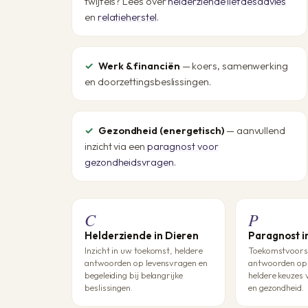
twijfels? Lees over
helderziende liefdesadvies
en
relatieherstel
.
Werk & financiën
— koers, samenwerking
en doorzettingsbeslissingen.
Gezondheid (energetisch)
— aanvullend
inzicht via een
paragnost voor
gezondheidsvragen
.
C
P
Helderziende in Dieren
Paragnost i
Inzicht in uw toekomst, heldere
Toekomstvoorsp
antwoorden op levensvragen en
antwoorden op 
begeleiding bij belangrijke
heldere keuzes 
beslissingen.
en gezondheid.