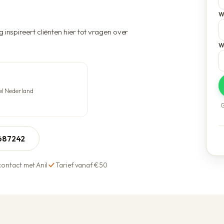
Voordelen bij Anil
W
 inspireert cliënten hier tot vragen over
W
el Nederland
G
5687242
contact met Anil
Tarief vanaf €50