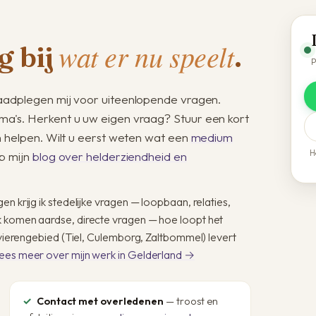
wat er nu speelt
g bij
.
P
adplegen mij voor uiteenlopende vragen.
a's. Herkent u uw eigen vraag? Stuur een kort
n helpen. Wilt u eerst weten wat een
medium
H
p mijn
blog over helderziendheid en
n krijg ik stedelijke vragen — loopbaan, relaties,
k komen aardse, directe vragen — hoe loopt het
Rivierengebied (Tiel, Culemborg, Zaltbommel) levert
ees meer over mijn werk in Gelderland →
Contact met overledenen
— troost en