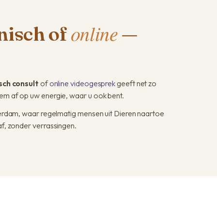
online
onisch of
—
sch consult
of
online videogesprek
geeft net zo
tem af op uw energie, waar u ook bent.
msterdam, waar regelmatig mensen uit Dieren naartoe
f, zonder verrassingen.