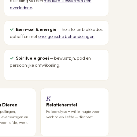
afsluiting via een
medium-sessie met een
overledene
.
Burn-out & energie
— herstel en blokkades
opheffen met
energetische behandelingen
.
Spirituele groei
— bewustzijn, pad en
persoonlijke ontwikkeling.
R
n Dieren
Relatieherstel
ellingen,
Fotoanalyse + witte magie voor
levensvragen en
verbroken liefde — discreet
voor liefde, werk