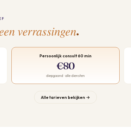
EF
een verrassingen
.
Persoonlijk consult 60 min
€80
diepgaand · alle diensten
Alle tarieven bekijken →