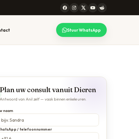
tact
Stuur WhatsApp
 CONSULT
99 STEDEN
lk gesprek
l werkt voor heel
maken — lees
erland, online en
Plan uw consult vanuit Dieren
efonisch. Bekijk de
plete lijst.
Antwoord van Anil zelf — vaak binnen enkele uren.
jze →
Alle locaties →
w naam
hatsApp / telefoonnummer