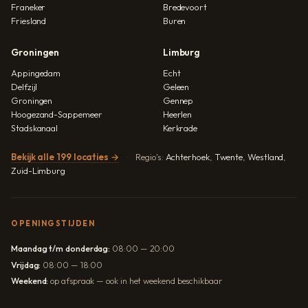
Franeker
Bredevoort
Friesland
Buren
Groningen
Limburg
Appingedam
Echt
Delfzijl
Geleen
Groningen
Gennep
Hoogezand-Sappemeer
Heerlen
Stadskanaal
Kerkrade
Bekijk alle 199 locaties →
Regio's:
Achterhoek
,
Twente
,
Westland
,
Zuid-Limburg
OPENINGSTIJDEN
Maandag t/m donderdag:
08:00 — 20:00
Vrijdag:
08:00 — 18:00
Weekend:
op afspraak — ook in het weekend beschikbaar