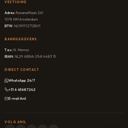
VESTIGING
Adres:
Rooseveltlaan 261
1078 NM Amsterdam
BTW:
NL119972712B01
BANKGEGEVENS
T.a.v.:
N. Memon
IBAN:
NL29 ABNA 0541 4483 15
DIRECT CONTACT
WhatsApp 24/7
+31 6 45687242
E-mail Anil
VOLG ANIL