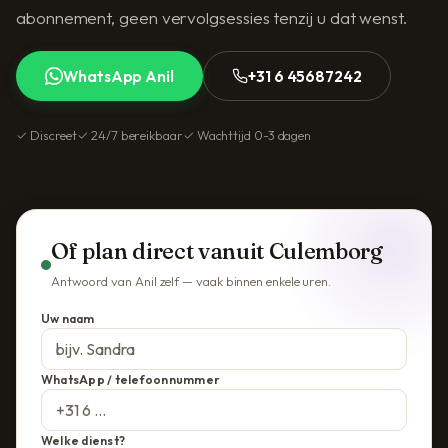
abonnement, geen vervolgsessies tenzij u dat wenst.
WhatsApp Anil
+31 6 45687242
✓ Discreet
✓ 24/7 bereikbaar
✓ Wachttijd 0-3 dagen
Of plan direct vanuit Culemborg
Antwoord van Anil zelf — vaak binnen enkele uren.
Uw naam
WhatsApp / telefoonnummer
Welke dienst?