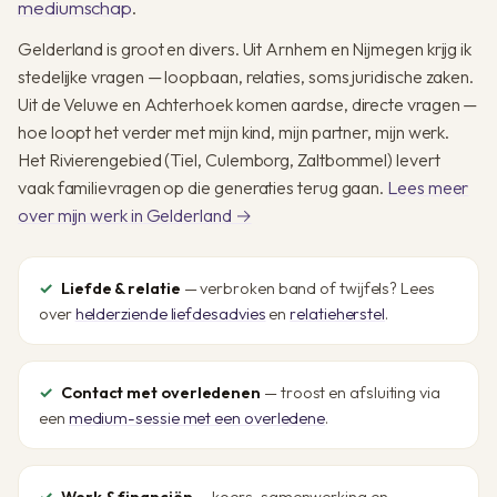
mediumschap
.
Gelderland is groot en divers. Uit Arnhem en Nijmegen krijg ik
stedelijke vragen — loopbaan, relaties, soms juridische zaken.
Uit de Veluwe en Achterhoek komen aardse, directe vragen —
hoe loopt het verder met mijn kind, mijn partner, mijn werk.
Het Rivierengebied (Tiel, Culemborg, Zaltbommel) levert
vaak familievragen op die generaties terug gaan.
Lees meer
over mijn werk in Gelderland →
Liefde & relatie
— verbroken band of twijfels? Lees
over
helderziende liefdesadvies
en
relatieherstel
.
Contact met overledenen
— troost en afsluiting via
een
medium-sessie met een overledene
.
Werk & financiën
— koers, samenwerking en