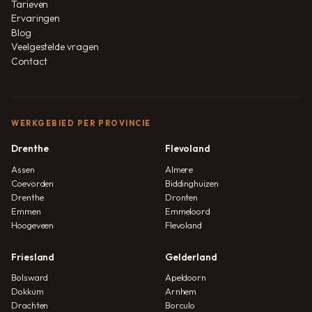
Tarieven
Ervaringen
Blog
Veelgestelde vragen
Contact
WERKGEBIED PER PROVINCIE
Drenthe
Flevoland
Assen
Almere
Coevorden
Biddinghuizen
Drenthe
Dronten
Emmen
Emmeloord
Hoogeveen
Flevoland
Friesland
Gelderland
Bolsward
Apeldoorn
Dokkum
Arnhem
Drachten
Borculo