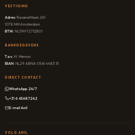
VESTIGING
Adres:
Rooseveltlaan 261
1078 NM Amsterdam
BTW:
NL119972712B01
BANKGEGEVENS
T.a.v.:
N. Memon
IBAN:
NL29 ABNA 0541 4483 15
DIRECT CONTACT
WhatsApp 24/7
+31 6 45687242
E-mail Anil
VOLG ANIL