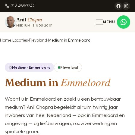
+31 6 45687242
Chopra
Anil
MENU
MEDIUM · SINDS 2001
Home
Locaties
Flevoland
Medium in Emmeloord
Medium · Emmeloord
Flevoland
Emmeloord
Medium in
Woont u in Emmeloord en zoekt u een betrouwbaar
medium? Anil Chopra begeleidt al ruim twintig jaar
inwoners van heel Nederland — ook in Emmeloord en
omgeving — bij liefdesvragen, rouwverwerking en
spirituele groei.