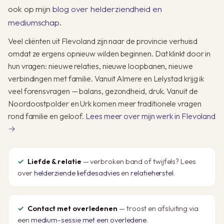
ook op mijn
blog over helderziendheid en
mediumschap
.
Veel cliënten uit Flevoland zijn naar de provincie verhuisd
omdat ze ergens opnieuw wilden beginnen. Dat klinkt door in
hun vragen: nieuwe relaties, nieuwe loopbanen, nieuwe
verbindingen met familie. Vanuit Almere en Lelystad krijg ik
veel forensvragen — balans, gezondheid, druk. Vanuit de
Noordoostpolder en Urk komen meer traditionele vragen
rond familie en geloof.
Lees meer over mijn werk in Flevoland
→
Liefde & relatie
— verbroken band of twijfels? Lees
over
helderziende liefdesadvies
en
relatieherstel
.
Contact met overledenen
— troost en afsluiting via
een
medium-sessie met een overledene
.