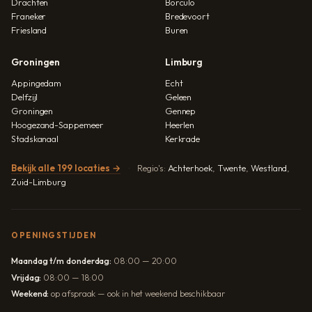
Drachten
Borculo
Franeker
Bredevoort
Friesland
Buren
Groningen
Limburg
Appingedam
Echt
Delfzijl
Geleen
Groningen
Gennep
Hoogezand-Sappemeer
Heerlen
Stadskanaal
Kerkrade
Bekijk alle 199 locaties →
Regio's:
Achterhoek
,
Twente
,
Westland
,
Zuid-Limburg
OPENINGSTIJDEN
Maandag t/m donderdag:
08:00 — 20:00
Vrijdag:
08:00 — 18:00
Weekend:
op afspraak — ook in het weekend beschikbaar