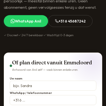
persoonlijk — meestal binnen enkele uren. Geen
abonnement, geen vervolgsessies tenzij u dat wenst.
WhatsApp Anil
+31 6 45687242
✓ Discreet
✓ 24/7 bereikbaar
✓ Wachttijd 0-3 dagen
Of plan direct vanuit Emmeloord
Antwoord van Anil zelf — vaak binnen enkele uren.
Uw naam
WhatsApp / telefoonnummer