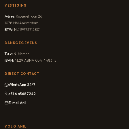
VESTIGING
Adres:
Rooseveltlaan 261
1078 NM Amsterdam
BTW:
NL119972712B01
BANKGEGEVENS
T.a.v.:
N. Memon
IBAN:
NL29 ABNA 0541 4483 15
DIRECT CONTACT
WhatsApp 24/7
+31 6 45687242
E-mail Anil
VOLG ANIL