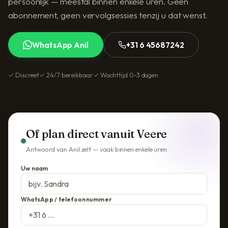
persoonlijk — meestal binnen enkele uren. Geen
abonnement, geen vervolgsessies tenzij u dat wenst.
WhatsApp Anil
+31 6 45687242
✓ Discreet
✓ 24/7 bereikbaar
✓ Wachttijd 0-3 dagen
Of plan direct vanuit Veere
Antwoord van Anil zelf — vaak binnen enkele uren.
Uw naam
WhatsApp / telefoonnummer