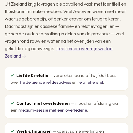
Uit Zeeland krijg ik vragen die opvallend vaak met identiteit en
thuishoren te maken hebben. Veel Zeeuwen wonen niet meer
waar ze geboren zijn, of denken erover om terug te keren.
Daarnaast zijn er klassieke familie- en relatievragen, en —
gezien de oudere bevolking in delen van de provincie — veel
vragen rond rouw en wat er na het overlijden van een
geliefde nog aanwezig is.
Lees meer over mijn werk in
Zeeland →
Liefde & relatie
— verbroken band of twijfels? Lees
over
helderziende liefdesadvies
en
relatieherstel
.
Contact met overledenen
— troost en afsluiting via
een
medium-sessie met een overledene
.
Werk & financiën
— koers, samenwerking en