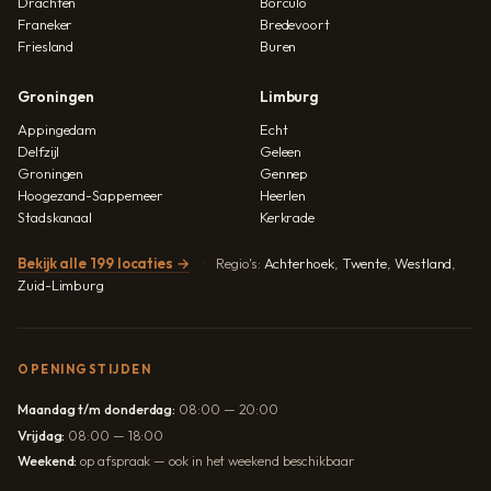
Drachten
Borculo
Franeker
Bredevoort
Friesland
Buren
Groningen
Limburg
Appingedam
Echt
Delfzijl
Geleen
Groningen
Gennep
Hoogezand-Sappemeer
Heerlen
Stadskanaal
Kerkrade
Bekijk alle 199 locaties →
Regio's:
Achterhoek
,
Twente
,
Westland
,
Zuid-Limburg
OPENINGSTIJDEN
Maandag t/m donderdag:
08:00 — 20:00
Vrijdag:
08:00 — 18:00
Weekend:
op afspraak — ook in het weekend beschikbaar