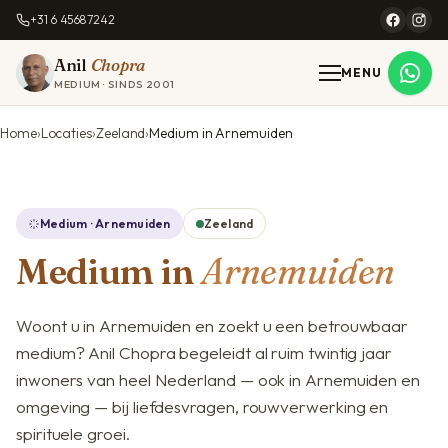
+31 6 45687242
Anil
Chopra
MENU
MEDIUM · SINDS 2001
Home
Locaties
Zeeland
Medium in Arnemuiden
Medium · Arnemuiden
Zeeland
Medium in
Arnemuiden
Woont u in Arnemuiden en zoekt u een betrouwbaar
medium? Anil Chopra begeleidt al ruim twintig jaar
inwoners van heel Nederland — ook in Arnemuiden en
omgeving — bij liefdesvragen, rouwverwerking en
spirituele groei.