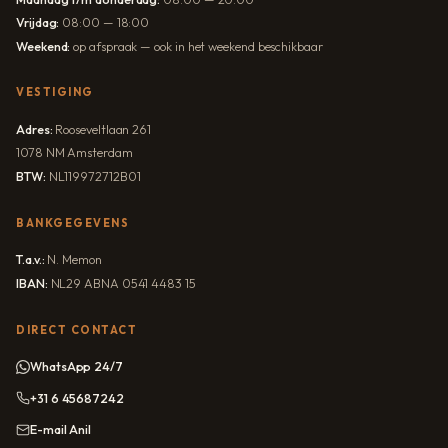
Vrijdag:
08:00 — 18:00
Weekend:
op afspraak — ook in het weekend beschikbaar
VESTIGING
Adres:
Rooseveltlaan 261
1078 NM Amsterdam
BTW:
NL119972712B01
BANKGEGEVENS
T.a.v.:
N. Memon
IBAN:
NL29 ABNA 0541 4483 15
DIRECT CONTACT
WhatsApp 24/7
+31 6 45687242
E-mail Anil