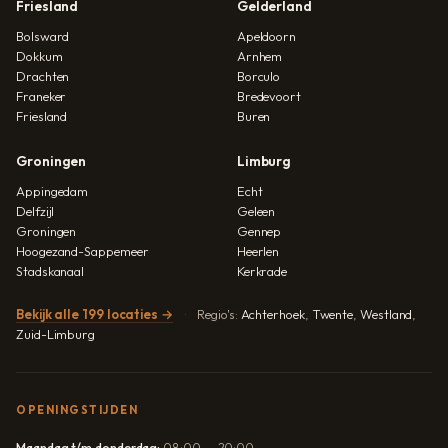
Friesland
Gelderland
Bolsward
Apeldoorn
Dokkum
Arnhem
Drachten
Borculo
Franeker
Bredevoort
Friesland
Buren
Groningen
Limburg
Appingedam
Echt
Delfzijl
Geleen
Groningen
Gennep
Hoogezand-Sappemeer
Heerlen
Stadskanaal
Kerkrade
Bekijk alle 199 locaties →
Regio's:
Achterhoek
,
Twente
,
Westland
,
Zuid-Limburg
OPENINGSTIJDEN
Maandag t/m donderdag:
08:00 — 20:00