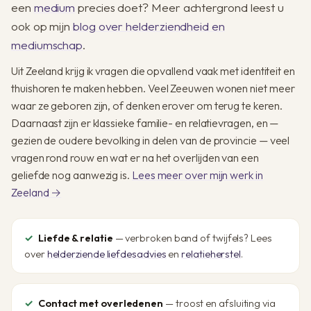
een
medium
precies doet? Meer achtergrond leest u
ook op mijn
blog over helderziendheid en
mediumschap
.
Uit Zeeland krijg ik vragen die opvallend vaak met identiteit en
thuishoren te maken hebben. Veel Zeeuwen wonen niet meer
waar ze geboren zijn, of denken erover om terug te keren.
Daarnaast zijn er klassieke familie- en relatievragen, en —
gezien de oudere bevolking in delen van de provincie — veel
vragen rond rouw en wat er na het overlijden van een
geliefde nog aanwezig is.
Lees meer over mijn werk in
Zeeland →
Liefde & relatie
— verbroken band of twijfels? Lees
over
helderziende liefdesadvies
en
relatieherstel
.
Contact met overledenen
— troost en afsluiting via