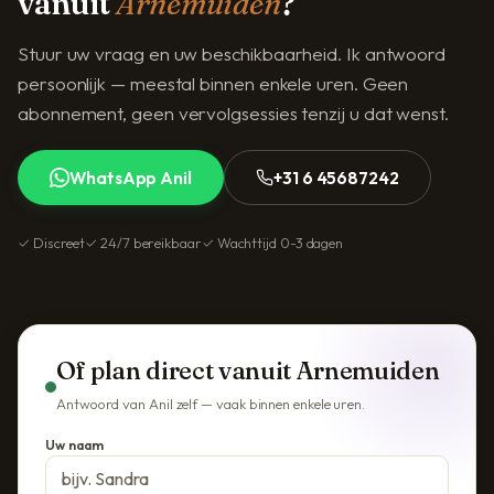
vanuit
Arnemuiden
?
Stuur uw vraag en uw beschikbaarheid. Ik antwoord
persoonlijk — meestal binnen enkele uren. Geen
abonnement, geen vervolgsessies tenzij u dat wenst.
WhatsApp Anil
+31 6 45687242
✓ Discreet
✓ 24/7 bereikbaar
✓ Wachttijd 0-3 dagen
Of plan direct vanuit Arnemuiden
Antwoord van Anil zelf — vaak binnen enkele uren.
Uw naam