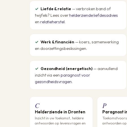
Liefde & relatie
— verbroken band of
twijfels? Lees over
helderziende liefdesadvies
en
relatieherstel
.
Werk & financiën
— koers, samenwerking
en doorzettingsbeslissingen.
Gezondheid (energetisch)
— aanvullend
inzicht via een
paragnost voor
gezondheidsvragen
.
C
P
Helderziende in Dronten
Paragnost i
Inzicht in uw toekomst, heldere
Toekomstvoorsp
antwoorden op levensvragen en
antwoorden op 