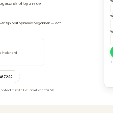
W
Voordelen bij Anil
ogesprek of bij u in de
W
 hier zijn ooit opnieuw begonnen — dat
W
el Nederland
G
5687242
contact met Anil
Tarief vanaf €50