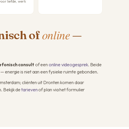
voor liefde, werk
online
onisch of
—
efonisch consult
of een
online videogesprek
. Beide
— energie is niet aan een fysieke ruimte gebonden.
t Amsterdam; cliënten uit Dronten komen daar
. Bekijk de
tarieven
of plan via het formulier