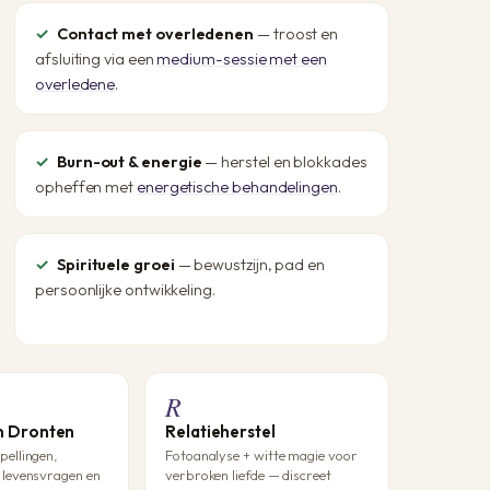
Contact met overledenen
— troost en
afsluiting via een
medium-sessie met een
overledene
.
Burn-out & energie
— herstel en blokkades
opheffen met
energetische behandelingen
.
Spirituele groei
— bewustzijn, pad en
persoonlijke ontwikkeling.
R
n Dronten
Relatieherstel
ellingen,
Fotoanalyse + witte magie voor
levensvragen en
verbroken liefde — discreet