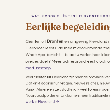
WAT IK VOOR CLIËNTEN UIT DRONTEN DO
Eerlijke begeleidin
Cliënten uit
Dronten
en omgeving Flevoland r
Hieronder leest u de meest voorkomende them
WhatsApp-bericht — ik laat u weten hoe ik ka
precies doet? Meer achtergrond leest u ook o
mediumschap
.
Veel cliënten uit Flevoland zijn naar de provincie 
Dat klinkt door in hun vragen: nieuwe relaties, nie
Vanuit Almere en Lelystad krijg ik veel forensvrage
Noordoostpolder en Urk komen meer traditionele v
werk in Flevoland →