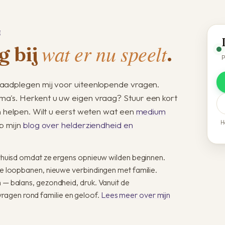
E
wat er nu speelt
g bij
.
P
aadplegen mij voor uiteenlopende vragen.
a's. Herkent u uw eigen vraag? Stuur een kort
n helpen. Wilt u eerst weten wat een
medium
H
p mijn
blog over helderziendheid en
verhuisd omdat ze ergens opnieuw wilden beginnen.
uwe loopbanen, nieuwe verbindingen met familie.
n — balans, gezondheid, druk. Vanuit de
ragen rond familie en geloof.
Lees meer over mijn