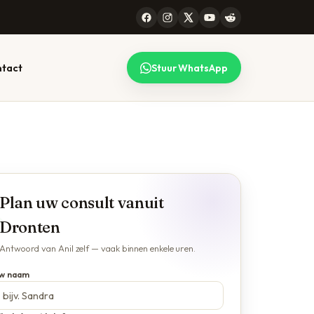
tact
Stuur WhatsApp
 CONSULT
99 STEDEN
lk gesprek
l werkt voor heel
maken — lees
erland, online en
Plan uw consult vanuit
efonisch. Bekijk de
plete lijst.
Dronten
jze →
Alle locaties →
Antwoord van Anil zelf — vaak binnen enkele uren.
w naam