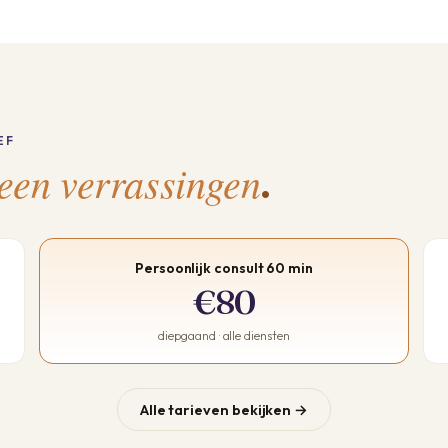
EF
een verrassingen
.
Persoonlijk consult 60 min
€80
diepgaand · alle diensten
Alle tarieven bekijken →