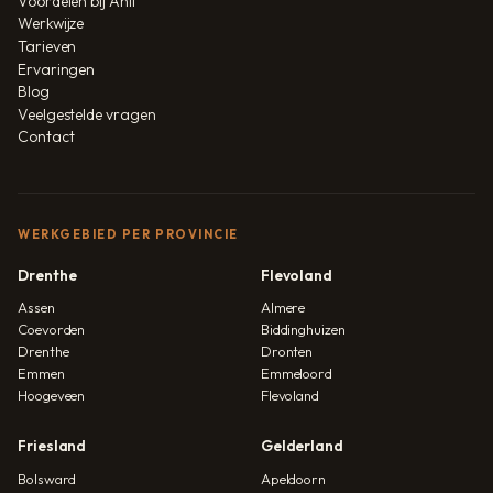
Voordelen bij Anil
Werkwijze
Tarieven
Ervaringen
Blog
Veelgestelde vragen
Contact
WERKGEBIED PER PROVINCIE
Drenthe
Flevoland
Assen
Almere
Coevorden
Biddinghuizen
Drenthe
Dronten
Emmen
Emmeloord
Hoogeveen
Flevoland
Friesland
Gelderland
Bolsward
Apeldoorn