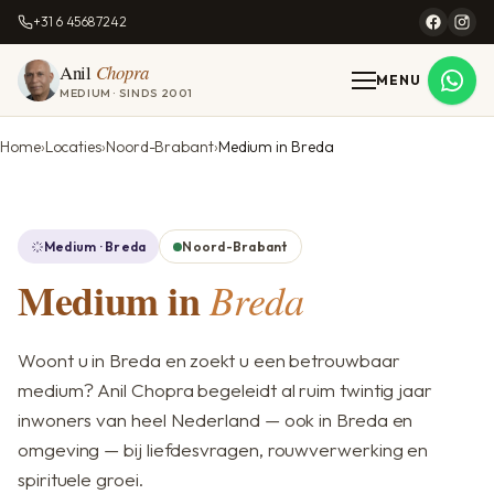
+31 6 45687242
Anil
Chopra
MENU
MEDIUM · SINDS 2001
Home
Locaties
Noord-Brabant
Medium in Breda
Medium · Breda
Noord-Brabant
Medium in
Breda
Woont u in Breda en zoekt u een betrouwbaar
medium? Anil Chopra begeleidt al ruim twintig jaar
inwoners van heel Nederland — ook in Breda en
omgeving — bij liefdesvragen, rouwverwerking en
spirituele groei.