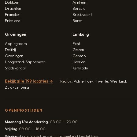
Dokkum
Arnhem
Drachten
Borculo
Franeker
Bredevoort
Friesland
Buren
Groningen
Limburg
Appingedam
Echt
Delfzijl
Geleen
Groningen
Gennep
Hoogezand-Sappemeer
Heerlen
Stadskanaal
Kerkrade
Bekijk alle 199 locaties →
Regio's:
Achterhoek
,
Twente
,
Westland
,
Zuid-Limburg
OPENINGSTIJDEN
Maandag t/m donderdag:
08:00 — 20:00
Vrijdag:
08:00 — 18:00
Weekend:
op afspraak — ook in het weekend beschikbaar