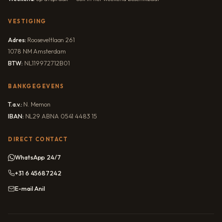
VESTIGING
Adres:
Rooseveltlaan 261
1078 NM Amsterdam
BTW:
NL119972712B01
BANKGEGEVENS
T.a.v.:
N. Memon
IBAN:
NL29 ABNA 0541 4483 15
DIRECT CONTACT
WhatsApp 24/7
+31 6 45687242
E-mail Anil