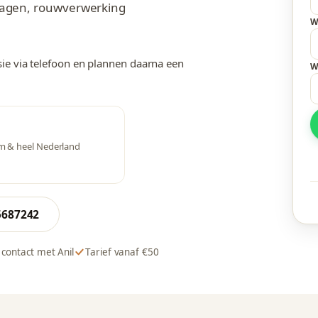
Voordelen bij Anil
vragen, rouwverwerking
W
sie via telefoon en plannen daarna een
W
am & heel Nederland
5687242
 contact met Anil
Tarief vanaf €50