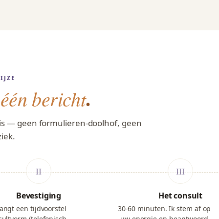
IJZE
,
.
één bericht
is — geen formulieren-doolhof, geen
iek.
Bevestiging
Het consult
angt een tijdvoorstel
30-60 minuten. Ik stem af op
ultvorm (telefonisch,
uw energie en beantwoord