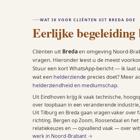
WAT IK VOOR CLIËNTEN UIT BREDA DOE
Eerlijke begeleiding 
Cliënten uit
Breda
en omgeving Noord-Brab
vragen. Hieronder leest u de meest voork
Stuur een kort WhatsApp-bericht — ik laat u
wat een
helderziende
precies doet? Meer ac
helderziendheid en mediumschap
.
Uit Eindhoven krijg ik vaak technische, hoo
over loopbaan in een veranderende industrie, o
Uit Tilburg en Breda gaan vragen vaker over f
richting. Bergen op Zoom, Roosendaal en het 
relatiekeuzes en — opvallend vaak — over wi
werk in Noord-Brabant →