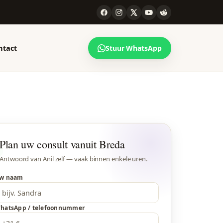
ntact
Stuur WhatsApp
CONSULT
99 STEDEN
elk gesprek
l werkt voor heel
r maken —
derland, online en
Plan uw consult vanuit Breda
jze.
efonisch. Bekijk de
plete lijst.
Antwoord van Anil zelf — vaak binnen enkele uren.
ijze →
Alle locaties →
w naam
hatsApp / telefoonnummer