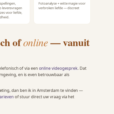
pellingen,
Fotoanalyse + witte magie voor
 levensvragen
verbroken liefde — discreet
es voor liefde,
dheid.
sch of
— vanuit
online
elefonisch of via een
online videogesprek
. Dat
mgeving, en is even betrouwbaar als
eting, dan ben ik in Amsterdam te vinden —
tarieven
of stuur direct uw vraag via het