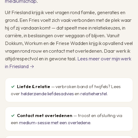
mediumschap
.
Uit Friesland krijg ik veel vragen rond familie, generaties en
grond. Een Fries voelt zich vaak verbonden met de plek waar
hij of zij vandaan komt — dat speelt mee in relatiekeuzes, in
carrière, in beslissingen over weggaan of blijven. Vanuit
Dokkum, Workum en de Friese Wadden krijg ik opvallend veel
vragen rond rouw en contact met overledenen. Daar werk ik
altijd respectvol en in gewone taal.
Lees meer over mijn werk
in Friesland →
Liefde & relatie
— verbroken band of twijfels? Lees
over
helderziende liefdesadvies
en
relatieherstel
.
Contact met overledenen
— troost en afsluiting via
een
medium-sessie met een overledene
.