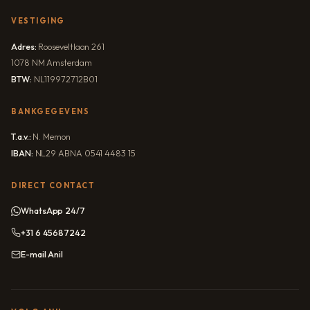
VESTIGING
Adres:
Rooseveltlaan 261
1078 NM Amsterdam
BTW:
NL119972712B01
BANKGEGEVENS
T.a.v.:
N. Memon
IBAN:
NL29 ABNA 0541 4483 15
DIRECT CONTACT
WhatsApp 24/7
+31 6 45687242
E-mail Anil