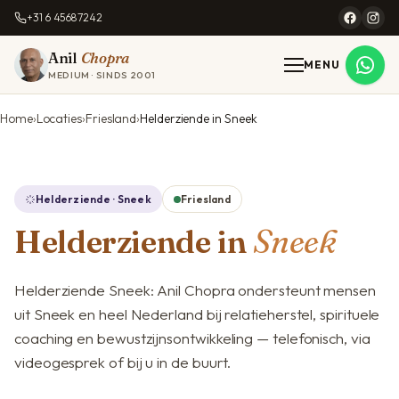
+31 6 45687242
Anil
Chopra
MENU
MEDIUM · SINDS 2001
Home
Locaties
Friesland
Helderziende in Sneek
Helderziende · Sneek
Friesland
Helderziende in
Sneek
Helderziende Sneek: Anil Chopra ondersteunt mensen
uit Sneek en heel Nederland bij relatieherstel, spirituele
coaching en bewustzijnsontwikkeling — telefonisch, via
videogesprek of bij u in de buurt.