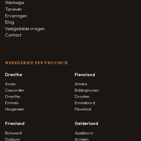
Werkwijze
Tarieven
Ervaringen
Blog
Veelgestelde vragen
Contact
WERKGEBIED PER PROVINCIE
Drenthe
Flevoland
Assen
Almere
Coevorden
Biddinghuizen
Drenthe
Dronten
Emmen
Emmeloord
Hoogeveen
Flevoland
Friesland
Gelderland
Bolsward
Apeldoorn
Dokkum
Arnhem