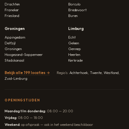
Drachten
Borculo
Franeker
Bredevoort
Friesland
Buren
Groningen
Limburg
Appingedam
Echt
Delfzijl
Geleen
Groningen
Gennep
Hoogezand-Sappemeer
Heerlen
Stadskanaal
Kerkrade
Bekijk alle 199 locaties →
Regio's:
Achterhoek
,
Twente
,
Westland
,
Zuid-Limburg
OPENINGSTIJDEN
Maandag t/m donderdag:
08:00 — 20:00
Vrijdag:
08:00 — 18:00
Weekend:
op afspraak — ook in het weekend beschikbaar