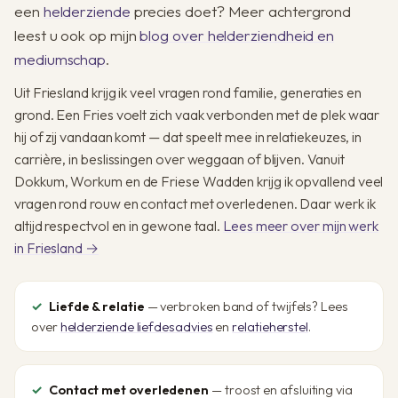
een
helderziende
precies doet? Meer achtergrond
leest u ook op mijn
blog over helderziendheid en
mediumschap
.
Uit Friesland krijg ik veel vragen rond familie, generaties en
grond. Een Fries voelt zich vaak verbonden met de plek waar
hij of zij vandaan komt — dat speelt mee in relatiekeuzes, in
carrière, in beslissingen over weggaan of blijven. Vanuit
Dokkum, Workum en de Friese Wadden krijg ik opvallend veel
vragen rond rouw en contact met overledenen. Daar werk ik
altijd respectvol en in gewone taal.
Lees meer over mijn werk
in Friesland →
Liefde & relatie
— verbroken band of twijfels? Lees
over
helderziende liefdesadvies
en
relatieherstel
.
Contact met overledenen
— troost en afsluiting via