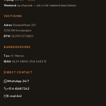
Weekend:
op afspraak — ook in het weekend beschikbaar
VESTIGING
Adres:
Rooseveltlaan 261
1078 NM Amsterdam
BTW:
NL119972712B01
BANKGEGEVENS
T.a.v.:
N. Memon
IBAN:
NL29 ABNA 0541 4483 15
DIRECT CONTACT
WhatsApp 24/7
+31 6 45687242
E-mail Anil