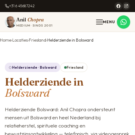
+31 6 45687242
Anil
Chopra
MENU
MEDIUM · SINDS 2001
Home
Locaties
Friesland
Helderziende in Bolsward
Helderziende · Bolsward
Friesland
Helderziende in
Bolsward
Helderziende Bolsward: Anil Chopra ondersteunt
mensen uit Bolsward en heel Nederland bij
relatieherstel, spirituele coaching en
bewustzijnsontwikkeling — telefonisch, via videogesprek