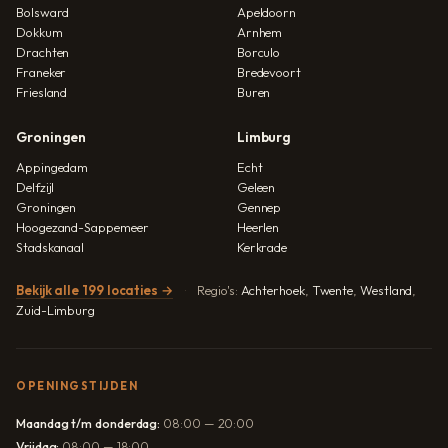
Bolsward
Apeldoorn
Dokkum
Arnhem
Drachten
Borculo
Franeker
Bredevoort
Friesland
Buren
Groningen
Limburg
Appingedam
Echt
Delfzijl
Geleen
Groningen
Gennep
Hoogezand-Sappemeer
Heerlen
Stadskanaal
Kerkrade
Bekijk alle 199 locaties →
Regio's:
Achterhoek
,
Twente
,
Westland
,
Zuid-Limburg
OPENINGSTIJDEN
Maandag t/m donderdag:
08:00 — 20:00
Vrijdag:
08:00 — 18:00