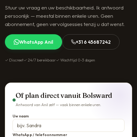
Stuur uw vraag en uw beschikbaarheid. Ik antwoord
persoonlijk — meestal binnen enkele uren. Geen
abonnement, geen vervolgsessies tenzij u dat wenst.
WhatsApp Anil
+31 6 45687242
✓ Discreet
✓ 24/7 bereikbaar
✓ Wachttijd 0-3 dagen
Of plan direct vanuit Bolsward
Antwoord van Anil zelf — vaak binnen enkele uren.
Uw naam
WhatsApp / telefoonnummer