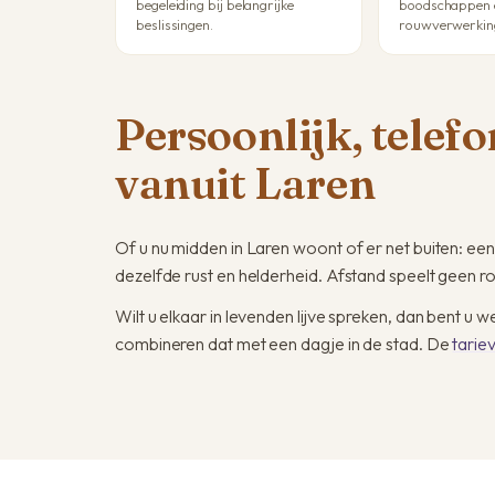
begeleiding bij belangrijke
boodschappen e
beslissingen.
rouwverwerkin
Persoonlijk, telef
vanuit Laren
Of u nu midden in Laren woont of er net buiten: ee
dezelfde rust en helderheid. Afstand speelt geen rol 
Wilt u elkaar in levenden lijve spreken, dan bent u 
combineren dat met een dagje in de stad. De
tarie