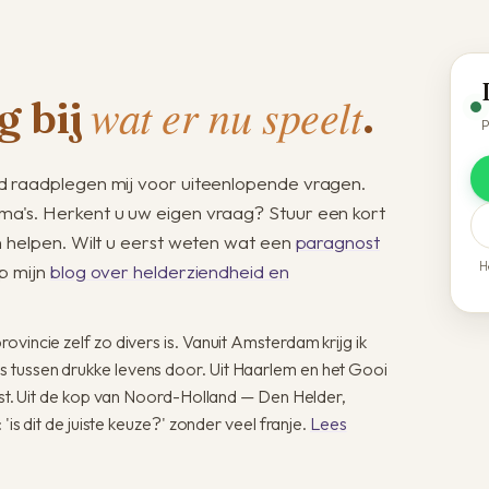
wat er nu speelt
g bij
.
P
 raadplegen mij voor uiteenlopende vragen.
a's. Herkent u uw eigen vraag? Stuur een kort
n helpen. Wilt u eerst weten wat een
paragnost
H
p mijn
blog over helderziendheid en
vincie zelf zo divers is. Vanuit Amsterdam krijg ik
 tussen drukke levens door. Uit Haarlem en het Gooi
rust. Uit de kop van Noord-Holland — Den Helder,
'is dit de juiste keuze?' zonder veel franje.
Lees