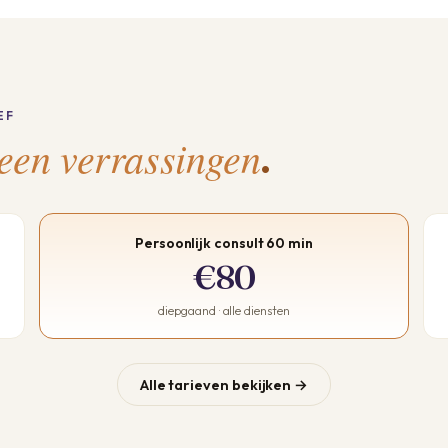
EF
een verrassingen
.
Persoonlijk consult 60 min
€80
diepgaand · alle diensten
Alle tarieven bekijken →