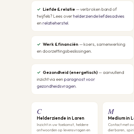
Liefde & relatie
— verbroken band of
twijfels? Lees over
helderziende liefdesadvies
en
relatieherstel
.
Werk & financiën
— koers, samenwerking
en doorzettingsbeslissingen.
Gezondheid (energetisch)
— aanvullend
inzicht via een
paragnost voor
gezondheidsvragen
.
C
M
Helderziende in Laren
Medium in 
Inzicht in uw toekomst, heldere
Contact met ov
antwoorden op levensvragen en
dierbaren, spir