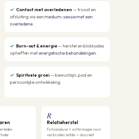
Contact met overledenen
— troost en
afsluiting via een
medium-sessie met een
overledene
.
Burn-out & energie
— herstel en blokkades
opheffen met
energetische behandelingen
.
Spirituele groei
— bewustzijn, pad en
persoonlijke ontwikkeling.
R
Laren
Relatieherstel
erleden
Fotoanalyse + witte magie voor
ituele
verbroken liefde — discreet