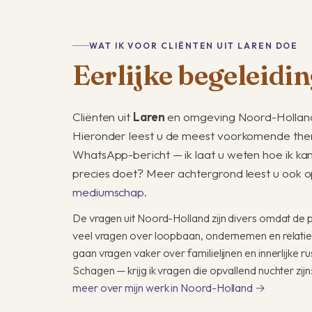
WAT IK VOOR CLIËNTEN UIT LAREN DOE
Eerlijke begeleidin
Cliënten uit
Laren
en omgeving Noord-Holland
Hieronder leest u de meest voorkomende them
WhatsApp-bericht — ik laat u weten hoe ik ka
precies doet? Meer achtergrond leest u ook o
mediumschap
.
De vragen uit Noord-Holland zijn divers omdat de pro
veel vragen over loopbaan, ondernemen en relaties
gaan vragen vaker over familielijnen en innerlijke 
Schagen — krijg ik vragen die opvallend nuchter zijn: 
meer over mijn werk in Noord-Holland →