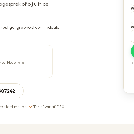
Voordelen bij Anil
ogesprek of bij u in de
W
rustige, groene sfeer — ideale
W
 heel Nederland
G
5687242
contact met Anil
Tarief vanaf €50