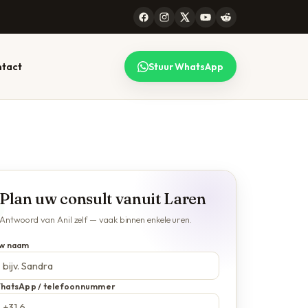
tact
Stuur WhatsApp
 CONSULT
99 STEDEN
lk gesprek
l werkt voor heel
maken — lees
erland, online en
Plan uw consult vanuit Laren
efonisch. Bekijk de
plete lijst.
Antwoord van Anil zelf — vaak binnen enkele uren.
jze →
Alle locaties →
w naam
hatsApp / telefoonnummer