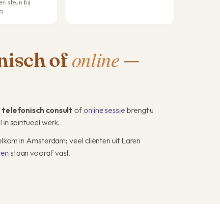
n steun bij
g.
online
onisch of
—
n
telefonisch consult
of
online sessie
brengt u
in spiritueel werk.
welkom in Amsterdam; veel cliënten uit Laren
ven
staan vooraf vast.