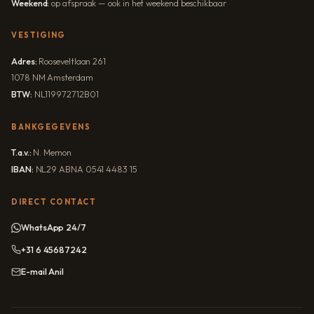
Weekend:
op afspraak — ook in het weekend beschikbaar
VESTIGING
Adres:
Rooseveltlaan 261
1078 NM Amsterdam
BTW:
NL119972712B01
BANKGEGEVENS
T.a.v.:
N. Memon
IBAN:
NL29 ABNA 0541 4483 15
DIRECT CONTACT
WhatsApp 24/7
+31 6 45687242
E-mail Anil