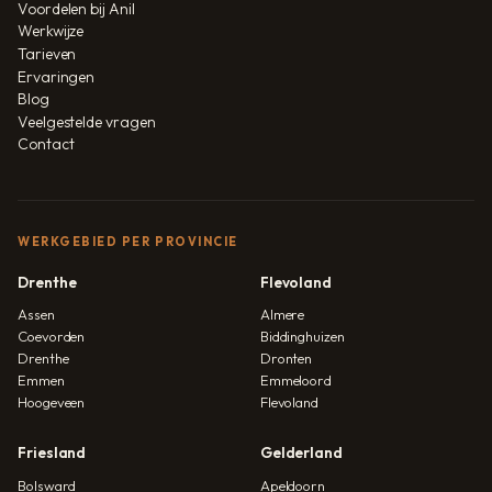
Voordelen bij Anil
Werkwijze
Tarieven
Ervaringen
Blog
Veelgestelde vragen
Contact
WERKGEBIED PER PROVINCIE
Drenthe
Flevoland
Assen
Almere
Coevorden
Biddinghuizen
Drenthe
Dronten
Emmen
Emmeloord
Hoogeveen
Flevoland
Friesland
Gelderland
Bolsward
Apeldoorn