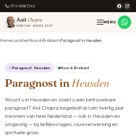
+31 6 45687242
Chopra
Anil
MENU
MEDIUM · SINDS 2001
Home
Locaties
Noord-Brabant
Paragnost in Heusden
Paragnost · Heusden
Noord-Brabant
Heusden
Paragnost in
Woont u in Heusden en zoekt u een betrouwbare
paragnost? Anil Chopra begeleidt al ruim twintig jaar
inwoners van heel Nederland — ook in Heusden en
omgeving — bij liefdesvragen, rouwverwerking en
spirituele groei.