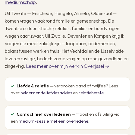
mediumschap
.
Uit Twente — Enschede, Hengelo, Almelo, Oldenzaal —
komen vragen vaak rond familie en gemeenschap. De
Twentse cultuur is hecht; relatie-, familie- en buurtvragen
wegen daar zwaar. Uit Zwolle, Deventer en Kampen krijg ik
vragen die meer zakelijk zijn — loopbaan, ondernemen,
balans tussen werk en thuis. Het Vechtdal en de IJsselvlakte
leveren rustige, bedachtzame vragen op rond gezondheid en
zingeving.
Lees meer over mijn werk in Overijssel →
Liefde & relatie
— verbroken band of twijfels? Lees
over
helderziende liefdesadvies
en
relatieherstel
.
Contact met overledenen
— troost en afsluiting via
een
medium-sessie met een overledene
.