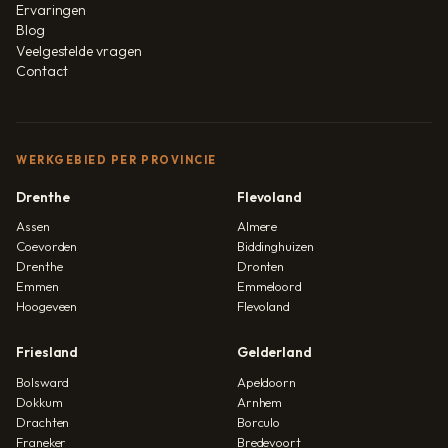
Ervaringen
Blog
Veelgestelde vragen
Contact
WERKGEBIED PER PROVINCIE
Drenthe
Flevoland
Assen
Almere
Coevorden
Biddinghuizen
Drenthe
Dronten
Emmen
Emmeloord
Hoogeveen
Flevoland
Friesland
Gelderland
Bolsward
Apeldoorn
Dokkum
Arnhem
Drachten
Borculo
Franeker
Bredevoort