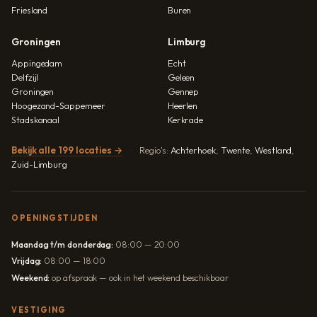
Friesland
Buren
Groningen
Limburg
Appingedam
Echt
Delfzijl
Geleen
Groningen
Gennep
Hoogezand-Sappemeer
Heerlen
Stadskanaal
Kerkrade
Bekijk alle 199 locaties →
Regio's:
Achterhoek
,
Twente
,
Westland
,
Zuid-Limburg
OPENINGSTIJDEN
Maandag t/m donderdag:
08:00 — 20:00
Vrijdag:
08:00 — 18:00
Weekend:
op afspraak — ook in het weekend beschikbaar
VESTIGING