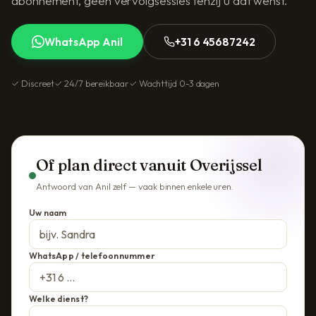
abonnement, geen vervolgsessies tenzij u dat wenst.
WhatsApp Anil
+31 6 45687242
✓ Discreet
✓ 24/7 bereikbaar
✓ Wachttijd 0-3 dagen
Of plan direct vanuit Overijssel
Antwoord van Anil zelf — vaak binnen enkele uren.
Uw naam
WhatsApp / telefoonnummer
Welke dienst?