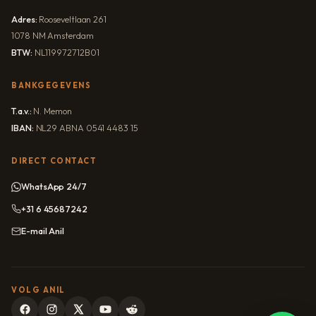
Adres:
Rooseveltlaan 261
1078 NM Amsterdam
BTW:
NL119972712B01
BANKGEGEVENS
T.a.v.:
N. Memon
IBAN:
NL29 ABNA 0541 4483 15
DIRECT CONTACT
WhatsApp 24/7
+31 6 45687242
E-mail Anil
VOLG ANIL