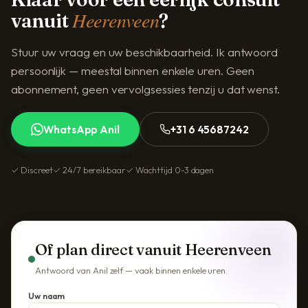
Heerenveen
vanuit
?
Stuur uw vraag en uw beschikbaarheid. Ik antwoord
persoonlijk — meestal binnen enkele uren. Geen
abonnement, geen vervolgsessies tenzij u dat wenst.
WhatsApp Anil
+31 6 45687242
✓ Discreet
✓ 24/7 bereikbaar
✓ Wachttijd 0-3 dagen
Of plan direct vanuit Heerenveen
Antwoord van Anil zelf — vaak binnen enkele uren.
Uw naam