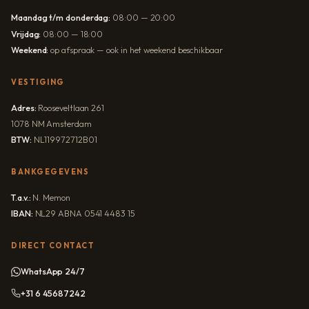
Maandag t/m donderdag:
08:00 — 20:00
Vrijdag:
08:00 — 18:00
Weekend:
op afspraak — ook in het weekend beschikbaar
VESTIGING
Adres:
Rooseveltlaan 261
1078 NM Amsterdam
BTW:
NL119972712B01
BANKGEGEVENS
T.a.v.:
N. Memon
IBAN:
NL29 ABNA 0541 4483 15
DIRECT CONTACT
WhatsApp 24/7
+31 6 45687242