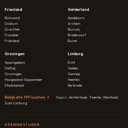
Friesland
Gelderland
Bolsward
Apeldoorn
Dokkum
Arnhem
Drachten
Borculo
Franeker
Bredevoort
Friesland
Buren
Groningen
Limburg
Appingedam
Echt
Delfzijl
Geleen
Groningen
Gennep
Hoogezand-Sappemeer
Heerlen
Stadskanaal
Kerkrade
Bekijk alle 199 locaties →
Regio's:
Achterhoek
,
Twente
,
Westland
,
Zuid-Limburg
OPENINGSTIJDEN