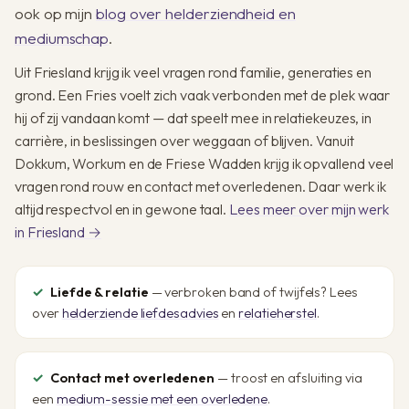
ook op mijn
blog over helderziendheid en
mediumschap
.
Uit Friesland krijg ik veel vragen rond familie, generaties en
grond. Een Fries voelt zich vaak verbonden met de plek waar
hij of zij vandaan komt — dat speelt mee in relatiekeuzes, in
carrière, in beslissingen over weggaan of blijven. Vanuit
Dokkum, Workum en de Friese Wadden krijg ik opvallend veel
vragen rond rouw en contact met overledenen. Daar werk ik
altijd respectvol en in gewone taal.
Lees meer over mijn werk
in Friesland →
Liefde & relatie
— verbroken band of twijfels? Lees
over
helderziende liefdesadvies
en
relatieherstel
.
Contact met overledenen
— troost en afsluiting via
een
medium-sessie met een overledene
.