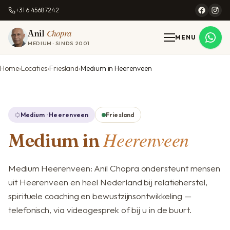
+31 6 45687242
Chopra
Anil
MENU
MEDIUM · SINDS 2001
Home
Locaties
Friesland
Medium in Heerenveen
Medium · Heerenveen
Friesland
Heerenveen
Medium in
Medium Heerenveen: Anil Chopra ondersteunt mensen
uit Heerenveen en heel Nederland bij relatieherstel,
spirituele coaching en bewustzijnsontwikkeling —
telefonisch, via videogesprek of bij u in de buurt.