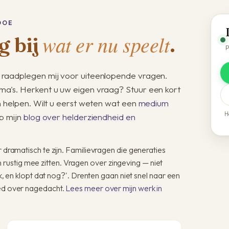
DOE
wat er nu speelt
g bij
.
P
raadplegen mij voor uiteenlopende vragen.
a's. Herkent u uw eigen vraag? Stuur een kort
n helpen. Wilt u eerst weten wat een
medium
H
p mijn
blog over helderziendheid en
r dramatisch te zijn. Familievragen die generaties
ustig mee zitten. Vragen over zingeving — niet
ijk, en klopt dat nog?'. Drenten gaan niet snel naar een
oed over nagedacht.
Lees meer over mijn werk in