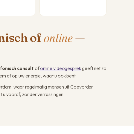
online
onisch of
—
fonisch consult
of
online videogesprek
geeft net zo
tem af op uw energie, waar u ook bent.
msterdam, waar regelmatig mensen uit Coevorden
t u vooraf, zonder verrassingen.