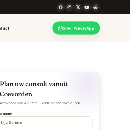
tact
Stuur WhatsApp
 CONSULT
99 STEDEN
lk gesprek
l werkt voor heel
maken — lees
erland, online en
Plan uw consult vanuit
efonisch. Bekijk de
plete lijst.
Coevorden
jze →
Alle locaties →
Antwoord van Anil zelf — vaak binnen enkele uren.
w naam