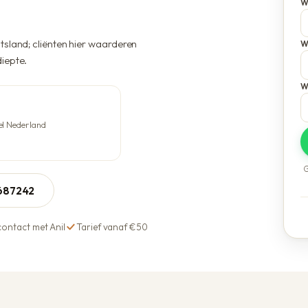
W
Voordelen bij Anil
tsland; cliënten hier waarderen
W
iepte.
W
el Nederland
G
5687242
contact met Anil
Tarief vanaf €50