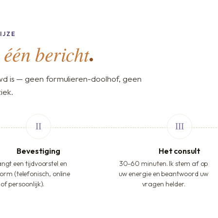
IJZE
één bericht
,
.
d is — geen formulieren-doolhof, geen
iek.
Bevestiging
Het consult
ngt een tijdvoorstel en
30-60 minuten. Ik stem af op
orm (telefonisch, online
uw energie en beantwoord uw
of persoonlijk).
vragen helder.