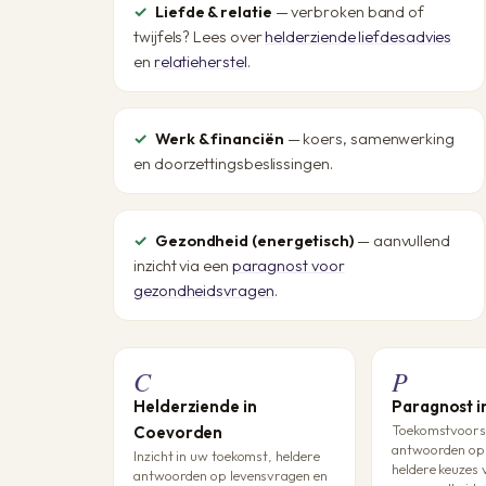
Liefde & relatie
— verbroken band of
twijfels? Lees over
helderziende liefdesadvies
en
relatieherstel
.
Werk & financiën
— koers, samenwerking
en doorzettingsbeslissingen.
Gezondheid (energetisch)
— aanvullend
inzicht via een
paragnost voor
gezondheidsvragen
.
C
P
Helderziende in
Paragnost 
Toekomstvoorsp
Coevorden
antwoorden op 
Inzicht in uw toekomst, heldere
heldere keuzes 
antwoorden op levensvragen en