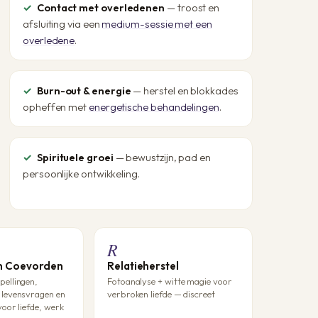
Contact met overledenen
— troost en
afsluiting via een
medium-sessie met een
overledene
.
Burn-out & energie
— herstel en blokkades
opheffen met
energetische behandelingen
.
Spirituele groei
— bewustzijn, pad en
persoonlijke ontwikkeling.
R
in Coevorden
Relatieherstel
ellingen,
Fotoanalyse + witte magie voor
levensvragen en
verbroken liefde — discreet
voor liefde, werk