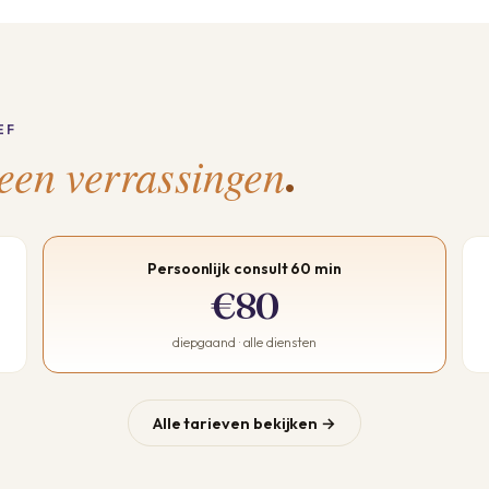
EF
een verrassingen
.
Persoonlijk consult 60 min
€80
diepgaand · alle diensten
Alle tarieven bekijken →