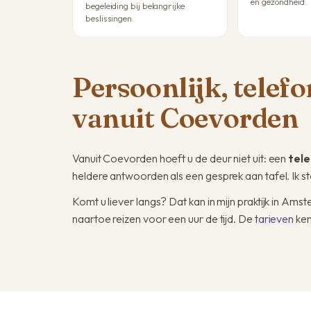
en gezondheid.
begeleiding bij belangrijke
beslissingen.
Persoonlijk, telef
vanuit Coevorden
Vanuit Coevorden hoeft u de deur niet uit: een
tele
heldere antwoorden als een gesprek aan tafel. Ik s
Komt u liever langs? Dat kan in mijn praktijk in A
naartoe reizen voor een uur de tijd. De
tarieven
ken