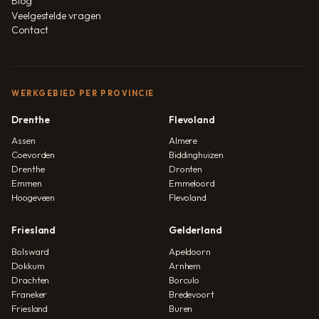
Blog
Veelgestelde vragen
Contact
WERKGEBIED PER PROVINCIE
Drenthe
Flevoland
Assen
Almere
Coevorden
Biddinghuizen
Drenthe
Dronten
Emmen
Emmeloord
Hoogeveen
Flevoland
Friesland
Gelderland
Bolsward
Apeldoorn
Dokkum
Arnhem
Drachten
Borculo
Franeker
Bredevoort
Friesland
Buren