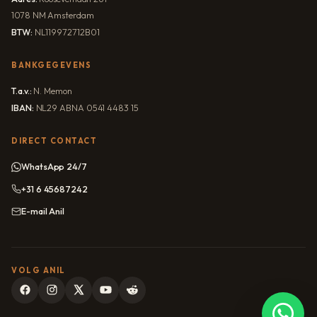
1078 NM Amsterdam
BTW:
NL119972712B01
BANKGEGEVENS
T.a.v.:
N. Memon
IBAN:
NL29 ABNA 0541 4483 15
DIRECT CONTACT
WhatsApp 24/7
+31 6 45687242
E-mail Anil
VOLG ANIL