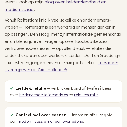
leest u ook op mijn
blog over helderziendheid en
mediumschap
.
Vanuit Rotterdam krijg ik veel zakelijke en ondernemers­
vragen — Rotterdam is een werkstad en mensen denken in
oplossingen. Den Haag, met zijn internationale gemeenschap
en ambtenarij, levert vragen op over loopbaankeuzes,
vertrouwens­kwesties en — opvallend vaak — relaties die
onder druk staan door werkdruk. Leiden, Delft en Gouda zijn
studie­steden, jonge mensen die hun pad zoeken.
Lees meer
over mijn werk in Zuid-Holland →
Liefde & relatie
— verbroken band of twijfels? Lees
over
helderziende liefdesadvies
en
relatieherstel
.
Contact met overledenen
— troost en afsluiting via
een
medium-sessie met een overledene
.