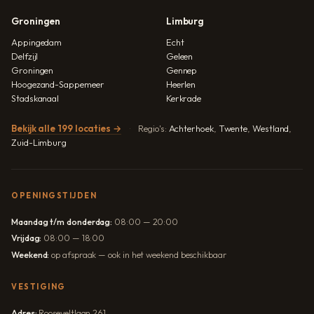
Groningen
Limburg
Appingedam
Echt
Delfzijl
Geleen
Groningen
Gennep
Hoogezand-Sappemeer
Heerlen
Stadskanaal
Kerkrade
Bekijk alle 199 locaties →
Regio's:
Achterhoek
,
Twente
,
Westland
,
Zuid-Limburg
OPENINGSTIJDEN
Maandag t/m donderdag:
08:00 — 20:00
Vrijdag:
08:00 — 18:00
Weekend:
op afspraak — ook in het weekend beschikbaar
VESTIGING
Adres:
Rooseveltlaan 261