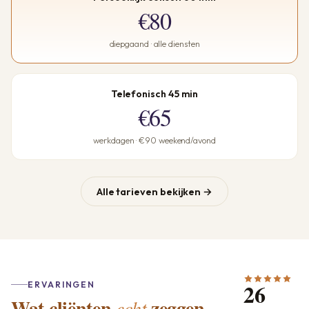
€80
diepgaand · alle diensten
Telefonisch 45 min
€65
werkdagen · €90 weekend/avond
Alle tarieven bekijken →
26
ERVARINGEN
Wat cliënten
zeggen.
echt