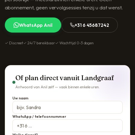
abonnement, geen vervolgsessies tenzij u dat wenst.
WhatsApp Anil
+31 6 45687242
✓ Discreet
✓ 24/7 bereikbaar
✓ Wachttijd 0-3 dagen
Of plan direct vanuit Landgraaf
Antwoord van Anil zelf — vaak binnen enkele uren.
Uw naam
WhatsApp / telefoonnummer
Welke dienst?