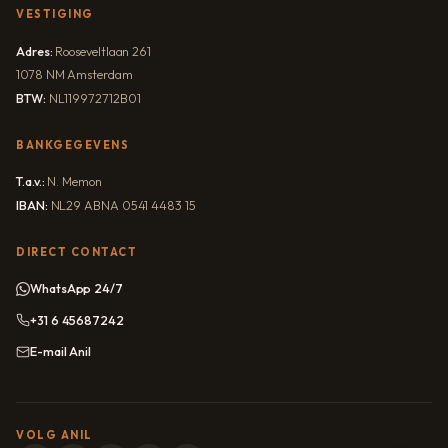
VESTIGING
Adres:
Rooseveltlaan 261
1078 NM Amsterdam
BTW:
NL119972712B01
BANKGEGEVENS
T.a.v.:
N. Memon
IBAN:
NL29 ABNA 0541 4483 15
DIRECT CONTACT
WhatsApp 24/7
+31 6 45687242
E-mail Anil
VOLG ANIL