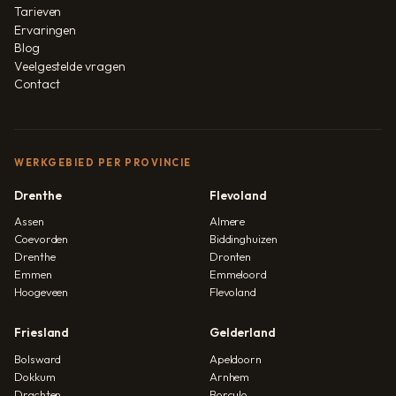
Tarieven
Ervaringen
Blog
Veelgestelde vragen
Contact
WERKGEBIED PER PROVINCIE
Drenthe
Flevoland
Assen
Almere
Coevorden
Biddinghuizen
Drenthe
Dronten
Emmen
Emmeloord
Hoogeveen
Flevoland
Friesland
Gelderland
Bolsward
Apeldoorn
Dokkum
Arnhem
Drachten
Borculo