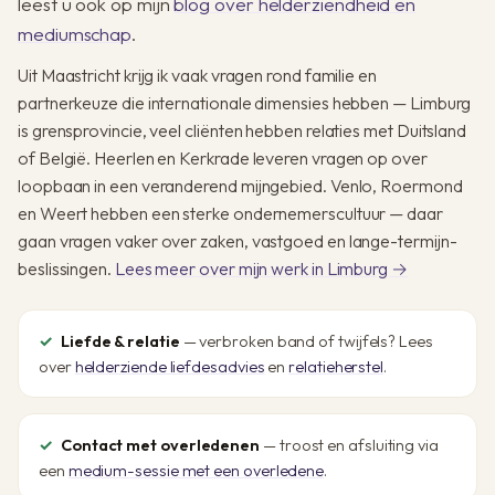
leest u ook op mijn
blog over helderziendheid en
mediumschap
.
Uit Maastricht krijg ik vaak vragen rond familie en
partnerkeuze die internationale dimensies hebben — Limburg
is grensprovincie, veel cliënten hebben relaties met Duitsland
of België. Heerlen en Kerkrade leveren vragen op over
loopbaan in een veranderend mijngebied. Venlo, Roermond
en Weert hebben een sterke ondernemerscultuur — daar
gaan vragen vaker over zaken, vastgoed en lange-termijn-
beslissingen.
Lees meer over mijn werk in Limburg →
Liefde & relatie
— verbroken band of twijfels? Lees
over
helderziende liefdesadvies
en
relatieherstel
.
Contact met overledenen
— troost en afsluiting via
een
medium-sessie met een overledene
.