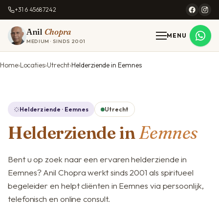
+31 6 45687242
Anil
Chopra
MENU
MEDIUM · SINDS 2001
Home
Locaties
Utrecht
Helderziende in Eemnes
Helderziende · Eemnes
Utrecht
Helderziende in
Eemnes
Bent u op zoek naar een ervaren helderziende in
Eemnes? Anil Chopra werkt sinds 2001 als spiritueel
begeleider en helpt cliënten in Eemnes via persoonlijk,
telefonisch en online consult.