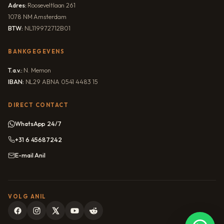
Adres:
Rooseveltlaan 261
1078 NM Amsterdam
BTW:
NL119972712B01
BANKGEGEVENS
T.a.v.:
N. Memon
IBAN:
NL29 ABNA 0541 4483 15
DIRECT CONTACT
WhatsApp 24/7
+31 6 45687242
E-mail Anil
VOLG ANIL