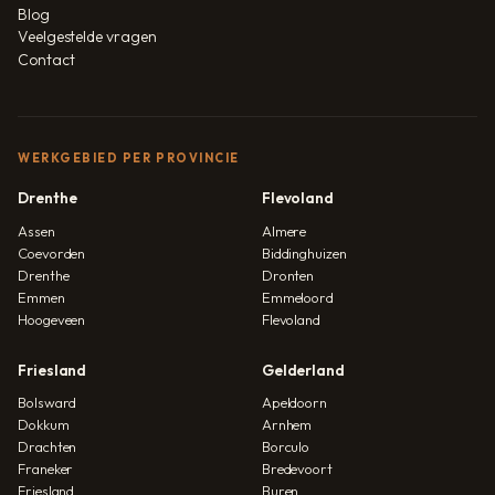
Blog
Veelgestelde vragen
Contact
WERKGEBIED PER PROVINCIE
Drenthe
Flevoland
Assen
Almere
Coevorden
Biddinghuizen
Drenthe
Dronten
Emmen
Emmeloord
Hoogeveen
Flevoland
Friesland
Gelderland
Bolsward
Apeldoorn
Dokkum
Arnhem
Drachten
Borculo
Franeker
Bredevoort
Friesland
Buren