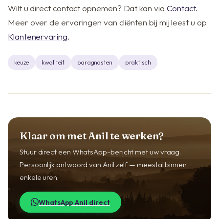
Wilt u direct contact opnemen? Dat kan via
Contact
.
Meer over de ervaringen van cliënten bij mij leest u op
Klantenervaring
.
keuze
kwaliteit
paragnosten
praktisch
Klaar om met Anil te werken?
Stuur direct een WhatsApp-bericht met uw vraag.
Persoonlijk antwoord van Anil zelf — meestal binnen
enkele uren.
WhatsApp Anil direct