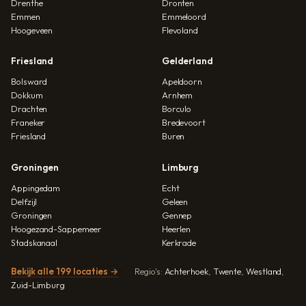
Drenthe
Dronten
Emmen
Emmeloord
Hoogeveen
Flevoland
Friesland
Gelderland
Bolsward
Apeldoorn
Dokkum
Arnhem
Drachten
Borculo
Franeker
Bredevoort
Friesland
Buren
Groningen
Limburg
Appingedam
Echt
Delfzijl
Geleen
Groningen
Gennep
Hoogezand-Sappemeer
Heerlen
Stadskanaal
Kerkrade
Bekijk alle 199 locaties →
Regio's:
Achterhoek
,
Twente
,
Westland
,
Zuid-Limburg