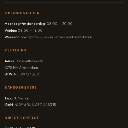
OPENINGSTIJDEN
Maandag t/m donderdag:
08:00 — 20:00
Vrijdag:
08:00 — 18:00
Weekend:
op afspraak — ook in het weekend beschikbaar
VESTIGING
Adres:
Rooseveltlaan 261
1078 NM Amsterdam
BTW:
NL119972712B01
BANKGEGEVENS
T.a.v.:
N. Memon
IBAN:
NL29 ABNA 0541 4483 15
DIRECT CONTACT