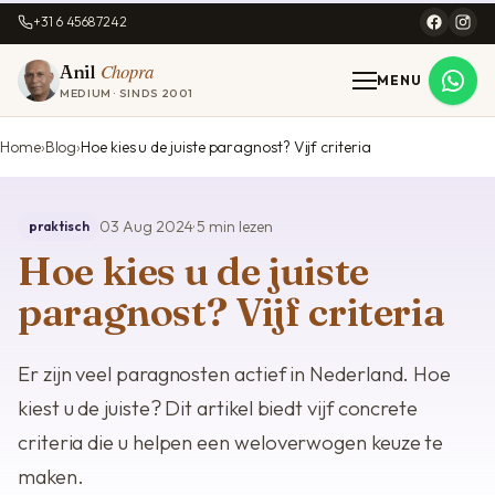
+31 6 45687242
Chopra
Anil
MENU
MEDIUM · SINDS 2001
Home
Blog
Hoe kies u de juiste paragnost? Vijf criteria
03 Aug 2024
· 5 min lezen
praktisch
Hoe kies u de juiste
paragnost? Vijf criteria
Er zijn veel paragnosten actief in Nederland. Hoe
kiest u de juiste? Dit artikel biedt vijf concrete
criteria die u helpen een weloverwogen keuze te
maken.