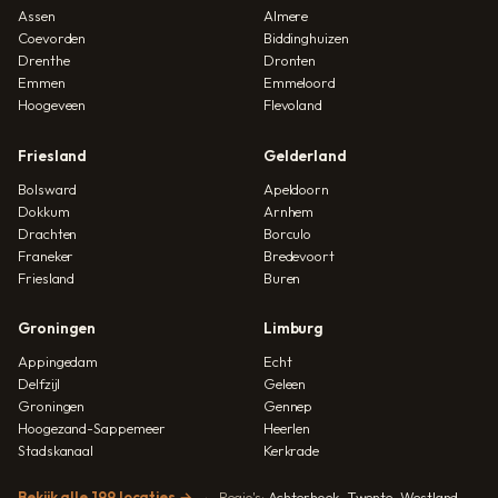
Assen
Almere
Coevorden
Biddinghuizen
Drenthe
Dronten
Emmen
Emmeloord
Hoogeveen
Flevoland
Friesland
Gelderland
Bolsward
Apeldoorn
Dokkum
Arnhem
Drachten
Borculo
Franeker
Bredevoort
Friesland
Buren
Groningen
Limburg
Appingedam
Echt
Delfzijl
Geleen
Groningen
Gennep
Hoogezand-Sappemeer
Heerlen
Stadskanaal
Kerkrade
Bekijk alle 199 locaties →
Regio's:
Achterhoek
,
Twente
,
Westland
,