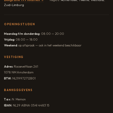
Zuid-Limburg
OPENINGSTIJDEN
Maandag t/m donderdag:
08:00 — 20:00
Vrijdag:
08:00 — 18:00
Weekend:
op afspraak — ook in het weekend beschikbaar
VESTIGING
Adres:
Rooseveltlaan 261
1078 NM Amsterdam
BTW:
NL119972712B01
BANKGEGEVENS
T.a.v.:
N. Memon
IBAN:
NL29 ABNA 0541 4483 15