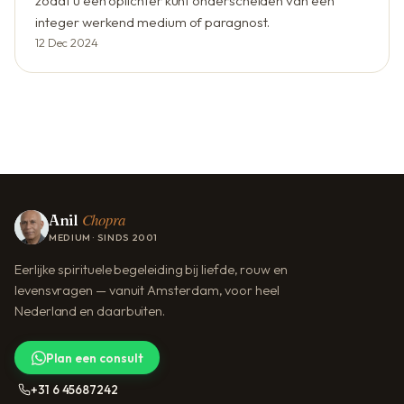
zodat u een oplichter kunt onderscheiden van een
integer werkend medium of paragnost.
12 Dec 2024
Chopra
Anil
MEDIUM · SINDS 2001
Eerlijke spirituele begeleiding bij liefde, rouw en
levensvragen — vanuit Amsterdam, voor heel
Nederland en daarbuiten.
Plan een consult
+31 6 45687242