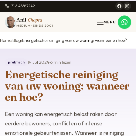
+31 6 45687242
Chopra
Anil
MENU
MEDIUM · SINDS 2001
Home
Blog
Energetische reiniging van uw woning: wanneer en hoe?
19 Jul 2024
· 6 min lezen
praktisch
Energetische reiniging
van uw woning: wanneer
en hoe?
Een woning kan energetisch belast raken door
eerdere bewoners, conflicten of intense
emotionele gebeurtenissen. Wanneer is reiniging