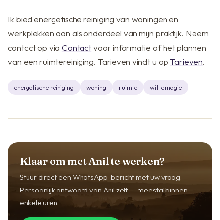
Ik bied energetische reiniging van woningen en
werkplekken aan als onderdeel van mijn praktijk. Neem
contact op via
Contact
voor informatie of het plannen
van een ruimtereiniging. Tarieven vindt u op
Tarieven
.
energetische reiniging
woning
ruimte
witte magie
Klaar om met Anil te werken?
Stuur direct een WhatsApp-bericht met uw vraag.
Persoonlijk antwoord van Anil zelf — meestal binnen
enkele uren.