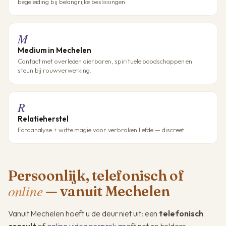
begeleiding bij belangrijke beslissingen.
M
Medium in Mechelen
Contact met overleden dierbaren, spirituele boodschappen en
steun bij rouwverwerking.
R
Relatieherstel
Fotoanalyse + witte magie voor verbroken liefde — discreet
Persoonlijk, telefonisch of
online
— vanuit Mechelen
Vanuit Mechelen hoeft u de deur niet uit: een
telefonisch
consult
of
online videogesprek
geeft net zo heldere