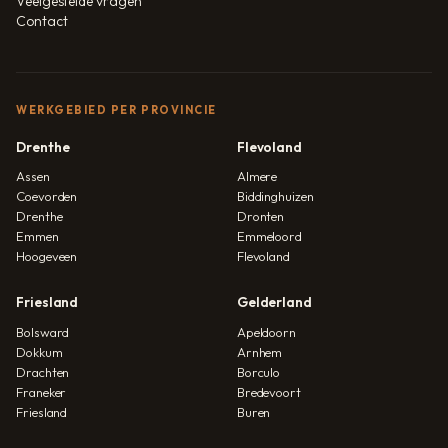
Veelgestelde vragen
Contact
WERKGEBIED PER PROVINCIE
Drenthe
Flevoland
Assen
Almere
Coevorden
Biddinghuizen
Drenthe
Dronten
Emmen
Emmeloord
Hoogeveen
Flevoland
Friesland
Gelderland
Bolsward
Apeldoorn
Dokkum
Arnhem
Drachten
Borculo
Franeker
Bredevoort
Friesland
Buren