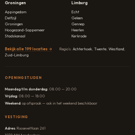
Groningen
Limburg
Appingedam
Echt
Delfzijl
Geleen
Groningen
Gennep
Hoogezand-Sappemeer
Heerlen
Stadskanaal
Kerkrade
Bekijk alle 199 locaties →
Regio's:
Achterhoek
,
Twente
,
Westland
,
Zuid-Limburg
OPENINGSTIJDEN
Maandag t/m donderdag:
08:00 — 20:00
Vrijdag:
08:00 — 18:00
Weekend:
op afspraak — ook in het weekend beschikbaar
VESTIGING
Adres:
Rooseveltlaan 261