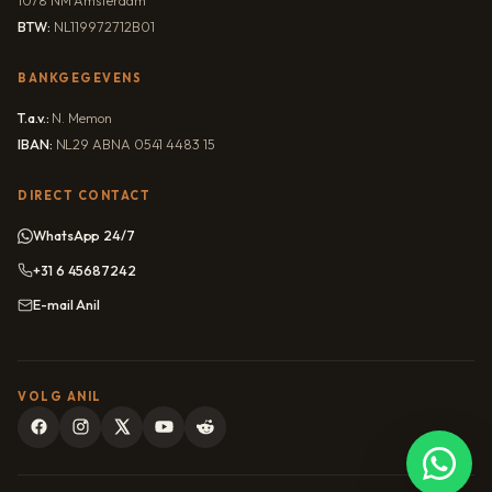
1078 NM Amsterdam
BTW:
NL119972712B01
BANKGEGEVENS
T.a.v.:
N. Memon
IBAN:
NL29 ABNA 0541 4483 15
DIRECT CONTACT
WhatsApp 24/7
+31 6 45687242
E-mail Anil
VOLG ANIL