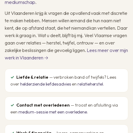
mediumschap
.
Uit Vlaanderen krijg ik vragen die opvallend vaak met discretie
te maken hebben. Mensen willen iemand die hun naam niet
kent, die op afstand staat, die het niemand kan vertellen. Daar
werk ik graag in. Wat u deelt, blijft bij mij. Veel Vlaamse vragen
gaan over relaties — herstel, twijfel, ontrouw — en over
zakelijke beslissingen die gevoelig liggen.
Lees meer over mijn
werk in Vlaanderen →
Liefde & relatie
— verbroken band of twijfels? Lees
over
helderziende liefdesadvies
en
relatieherstel
.
Contact met overledenen
— troost en afsluiting via
een
medium-sessie met een overledene
.
Werk & financiën
— koers, samenwerking en