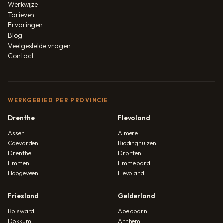
Werkwijze
Tarieven
Ervaringen
Blog
Veelgestelde vragen
Contact
WERKGEBIED PER PROVINCIE
Drenthe
Flevoland
Assen
Almere
Coevorden
Biddinghuizen
Drenthe
Dronten
Emmen
Emmeloord
Hoogeveen
Flevoland
Friesland
Gelderland
Bolsward
Apeldoorn
Dokkum
Arnhem