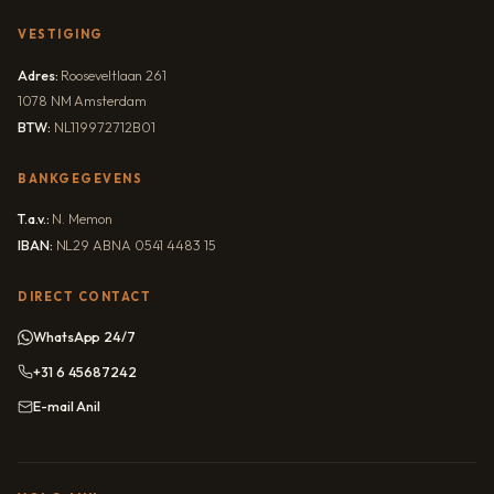
VESTIGING
Adres:
Rooseveltlaan 261
1078 NM Amsterdam
BTW:
NL119972712B01
BANKGEGEVENS
T.a.v.:
N. Memon
IBAN:
NL29 ABNA 0541 4483 15
DIRECT CONTACT
WhatsApp 24/7
+31 6 45687242
E-mail Anil