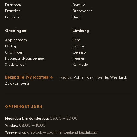
Drachten
Borculo
Franeker
Bredevoort
Friesland
Buren
Groningen
Limburg
Appingedam
Echt
Delfzijl
Geleen
Groningen
Gennep
Hoogezand-Sappemeer
Heerlen
Stadskanaal
Kerkrade
Bekijk alle 199 locaties →
Regio's:
Achterhoek
,
Twente
,
Westland
,
Zuid-Limburg
OPENINGSTIJDEN
Maandag t/m donderdag:
08:00 — 20:00
Vrijdag:
08:00 — 18:00
Weekend:
op afspraak — ook in het weekend beschikbaar