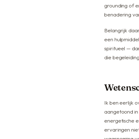
grounding of en
benadering v
Belangrijk daar
een hulpmiddel.
spiritueel — da
die begeleiding
Wetensc
Ik ben eerlijk 
aangetoond in 
energetische e
ervaringen niet
waarneming val