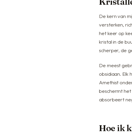
Kristall
De kern van mij
versterken, ric
het keer op ke
kristal in de b
scherper, de ge
De meest gebrui
obsidiaan. Elk 
Amethist onder
beschermt het 
absorbeert ne
Hoe ik k