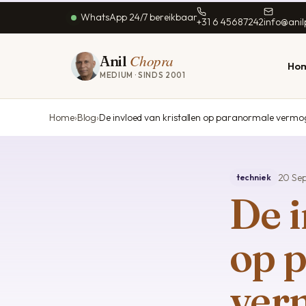
WhatsApp 24/7 bereikbaar
+31 6 45687242
info@ani
Chopra
Anil
Ho
MEDIUM · SINDS 2001
Home
Blog
De invloed van kristallen op paranormale vermo
KERNGEBIEDEN
LIEFDE & RELATIE
HOOFDSTEDEN
SPECIALISATIES
GEZONDHEI
Helderziende
Amsterdam
Paragnost voor liefde
Witte magie
Gezondhei
20 Se
techniek
Inzicht zonder feiten
Hoofdvestiging
Helderziende
Relatieherstel
Medisch pa
De i
Medium
Rotterdam
liefdesadvies
Contact overledenen
Dromen dui
Contact met overledenen
Utrecht
Relatie herstellen
Paragnost
op 
Foto-reading
Energetisch
Den Haag
Witte magie liefde
behandelin
Antwoorden bij keuzes
Energetische
Waarzegster
Eindhoven
behandeling
ver
Eerlijk & betrouwbaar
Paragnost voor dieren