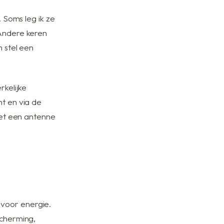
. Soms leg ik ze
 Andere keren
n stel een
rkelijke
nt en via de
 met een antenne
.
n voor energie.
scherming,