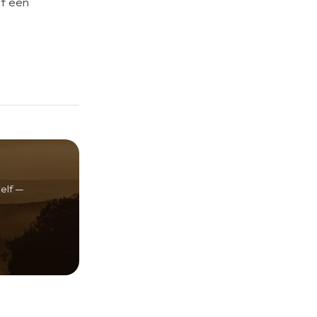
f een
zelf —