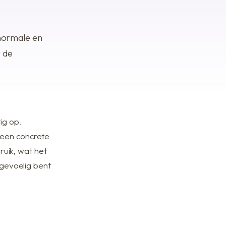
anormale en
t de
ig op.
 een concrete
bruik, wat het
 gevoelig bent