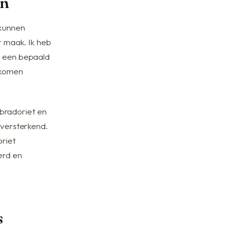
en
 kunnen
r maak. Ik heb
e een bepaald
n komen
labradoriet en
 versterkend.
riet
erd en
s