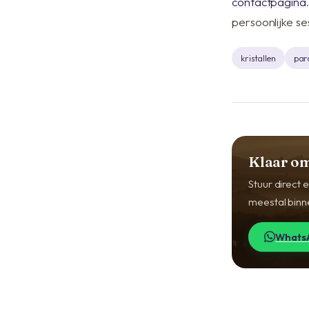
contactpagina
persoonlijke se
kristallen
par
Klaar om
Stuur direct
meestal binn
WhatsA