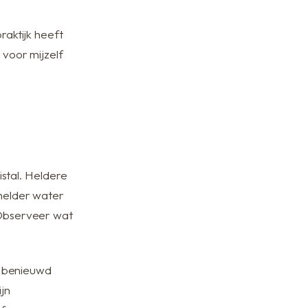
raktijk heeft
 voor mijzelf
istal. Heldere
 helder water
. Observeer wat
 u benieuwd
jn