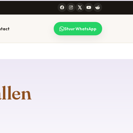
tact
Stuur WhatsApp
 CONSULT
99 STEDEN
lk gesprek
l werkt voor heel
maken — lees
erland, online en
llen
efonisch. Bekijk de
plete lijst.
jze →
Alle locaties →