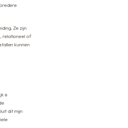
n bredere
ding. Ze zijn
 relationeel of
stallen kunnen
k is
de
it dit mijn
iele