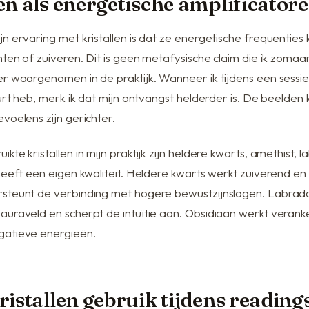
en als energetische amplificator
n ervaring met kristallen is dat ze energetische frequenties
hten of zuiveren. Dit is geen metafysische claim die ik zomaa
er waargenomen in de praktijk. Wanneer ik tijdens een sessi
uurt heb, merk ik dat mijn ontvangst helderder is. De beelde
voelens zijn gerichter.
kte kristallen in mijn praktijk zijn heldere kwarts, amethist, 
heeft een eigen kwaliteit. Heldere kwarts werkt zuiverend en
steunt de verbinding met hogere bewustzijnslagen. Labrado
auraveld en scherpt de intuïtie aan. Obsidiaan werkt verank
gatieve energieën.
ristallen gebruik tijdens reading