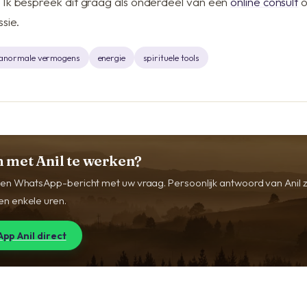
. Ik bespreek dit graag als onderdeel van een
online consult
o
ssie.
anormale vermogens
energie
spirituele tools
 met Anil te werken?
 een WhatsApp-bericht met uw vraag. Persoonlijk antwoord van Anil 
en enkele uren.
pp Anil direct