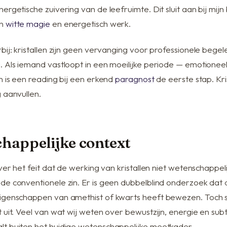
ergetische zuivering van de leefruimte. Dit sluit aan bij mij
an
witte magie
en energetisch werk.
bij: kristallen zijn geen vervanging voor professionele begelei
 Als iemand vastloopt in een moeilijke periode — emotioneel,
n is een reading bij een erkend
paragnost
de eerste stap. Kri
 aanvullen.
happelijke context
over het feit dat de werking van kristallen niet wetenschappelij
de conventionele zin. Er is geen dubbelblind onderzoek dat 
igenschappen van amethist of kwarts heeft bewezen. Toch slu
 uit. Veel van wat wij weten over bewustzijn, energie en subt
t buiten het huidige wetenschappelijke meetkader.