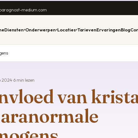
lparagnost-medium.com
me
Diensten
Onderwerpen
Locaties
Tarieven
Ervaringen
Blog
Con
▾
▾
▾
gens
D & WELZIJN
RANDSTAD & NOORD
PRAKTISCH
TOEKOMST & INZICHT
REGIO'S
WACHTTIJD 0–3 DAGEN
TIP VÓÓR UW
1
dsvragen
Amstelveen
Online consult
Voorspellingen 2026
Achterhoek
Stuur Anil een WhatsApp —
Vier dingen die e
Ani
p 2024
· 6 min lezen
vandaag nog antwoord,
met Anil sterker 
Ned
ragnost
Haarlem
Telefonisch consult
Persoonlijke
Twente
nvloed van krista
binnen enkele dagen uw
onze werkwijze.
tel
jaarvoorspelling
consult.
com
den
Alkmaar
Chat consult
Westland
Bekijk werkwi
Daghoroscoop
WhatsApp Anil
paranormale
e
Groningen
Gratis voorspelling?
Zuid-Limburg
g
Numerologie
Zwolle
Over Anil
Voor dieren · heel NL
Kaartlegger & tarot
mogens
Maastricht
Werkwijze