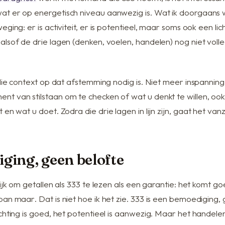
t er op energetisch niveau aanwezig is. Wat ik doorgaans 
eging: er is activiteit, er is potentieel, maar soms ook een lic
lsof de drie lagen (denken, voelen, handelen) nog niet volled
 die context op dat afstemming nodig is. Niet meer inspanning,
nt van stilstaan om te checken of wat u
denkt
te willen, o
t
en wat u
doet
. Zodra die drie lagen in lijn zijn, gaat het va
ging, geen belofte
lijk om getallen als 333 te lezen als een garantie:
het komt goed
span maar
. Dat is niet hoe ik het zie. 333 is een bemoediging,
chting is goed, het potentieel is aanwezig. Maar het handelen bl