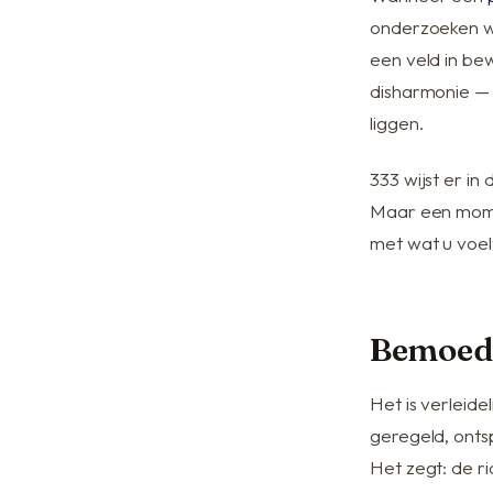
onderzoeken wa
een veld in bew
disharmonie — a
liggen.
333 wijst er in
Maar een mome
met wat u
voel
Bemoedi
Het is verleide
geregeld, ont
Het zegt: de ri