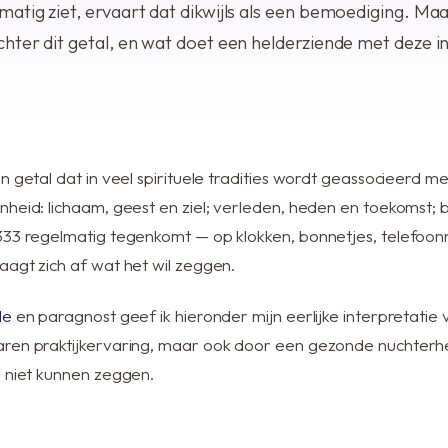
Voordelen bij Anil
atig ziet, ervaart dat dikwijls als een bemoediging. Maa
chter dit getal, en wat doet een helderziende met deze i
n getal dat in veel spirituele tradities wordt geassocieerd me
nheid: lichaam, geest en ziel; verleden, heden en toekomst; 
333 regelmatig tegenkomt — op klokken, bonnetjes, telefoo
aagt zich af wat het wil zeggen.
de
en paragnost geef ik hieronder mijn eerlijke interpretatie 
ren praktijkervaring, maar ook door een gezonde nuchterh
n niet kunnen zeggen.