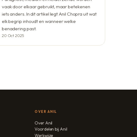
vaak door elkaar gebruikt, maar betekenen
iets anders. In dit artikel legt Anil Chopra uit wat
elk begrip inhoudt en wanneer welke
benadering past.
20 Oct 2025
OVER ANIL
Over Anil
Voordelen bij Anil
Werkwijze