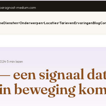
lparagnost-medium.com
me
Diensten
Onderwerpen
Locaties
Tarieven
Ervaringen
Blog
Con
▾
▾
▾
D & WELZIJN
RANDSTAD & NOORD
PRAKTISCH
TOEKOMST & INZICHT
REGIO'S
WACHTTIJD 0–3 DAGEN
TIP VÓÓR UW
1
dsvragen
Amstelveen
Online consult
Voorspellingen 2026
Achterhoek
Stuur Anil een WhatsApp —
Vier dingen die e
Ani
2024
· 5 min lezen
vandaag nog antwoord,
met Anil sterker 
Ned
ragnost
Haarlem
Telefonisch consult
Persoonlijke
Twente
— een signaal da
binnen enkele dagen uw
onze werkwijze.
tel
jaarvoorspelling
consult.
com
den
Alkmaar
Chat consult
Westland
Bekijk werkwi
Daghoroscoop
WhatsApp Anil
 in beweging kom
e
Groningen
Gratis voorspelling?
Zuid-Limburg
g
Numerologie
Zwolle
Over Anil
Voor dieren · heel NL
Kaartlegger & tarot
Maastricht
Werkwijze