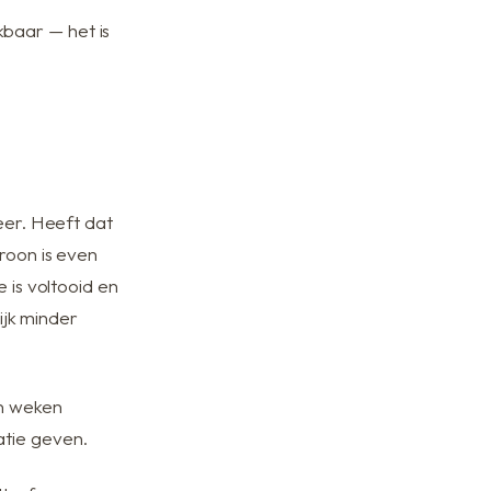
ikbaar — het is
eer. Heeft dat
roon is even
 is voltooid en
lijk minder
en weken
atie geven.