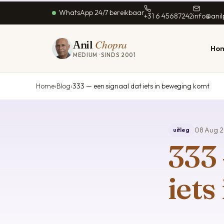
WhatsApp 24/7 bereikbaar
+31 6 45687242
info@ani
Chopra
Anil
Ho
MEDIUM · SINDS 2001
Home
Blog
333 — een signaal dat iets in beweging komt
KERNGEBIEDEN
LIEFDE & RELATIE
HOOFDSTEDEN
SPECIALISATIES
GEZONDHEI
Helderziende
Amsterdam
Paragnost voor liefde
Witte magie
Gezondhei
08 Aug 
uitleg
Inzicht zonder feiten
Hoofdvestiging
Helderziende
Relatieherstel
Medisch pa
333 
Medium
Rotterdam
liefdesadvies
Contact overledenen
Dromen dui
Contact met overledenen
Utrecht
Relatie herstellen
Paragnost
iets
Foto-reading
Energetisch
Den Haag
Witte magie liefde
behandelin
Antwoorden bij keuzes
Energetische
Waarzegster
Eindhoven
behandeling
Eerlijk & betrouwbaar
Paragnost voor dieren