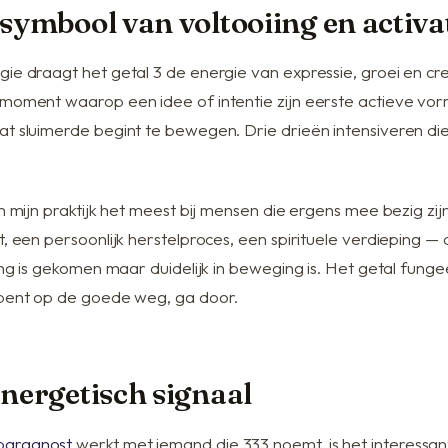
 symbool van voltooiing en activa
ie draagt het getal 3 de energie van expressie, groei en crea
 moment waarop een idee of intentie zijn eerste actieve v
t sluimerde begint te bewegen. Drie drieën intensiveren die 
in mijn praktijk het meest bij mensen die ergens mee bezig zi
t, een persoonlijk herstelproces, een spirituele verdieping — 
ting is gekomen maar duidelijk in beweging is. Het getal funge
 bent op de goede weg, ga door.
energetisch signaal
paragnost
werkt met iemand die 333 noemt, is het interessan