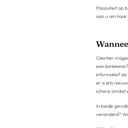
Passiviteit op b
aan u om haar 
Wanneer
Cliënten vragen
een betekenis?
informatief als
er is iets nieu
scherp omdat e
In beide geval
veranderd? Wat