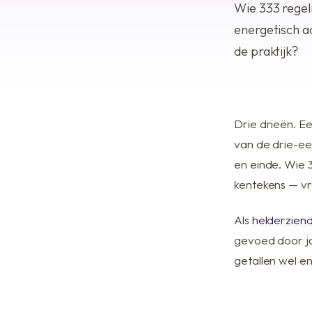
Wie 333 regelm
energetisch a
de praktijk?
Drie drieën. Ee
van de drie-ee
en einde. Wie 
kentekens — vr
Als
helderzien
gevoed door ja
getallen wel e