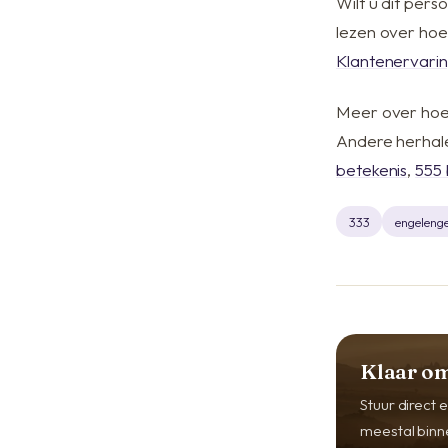
Wilt u dit pers
lezen over hoe
Klantenervari
Meer over hoe 
Andere herhale
betekenis
,
555 
333
engelenge
Klaar om
Stuur direct
meestal binn