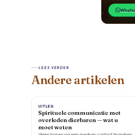
WhatsA
LEES VERDER
Andere artikelen
UITLEG
Spirituele communicatie met
overleden dierbaren — wat u
moet weten
Velen hopen via een medium contact te maken