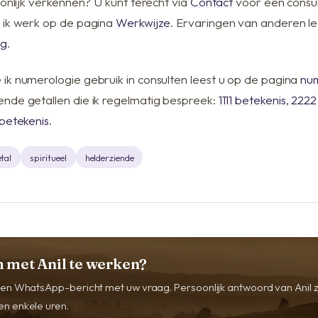
oonlijk verkennen? U kunt terecht via
Contact
voor een consul
 ik werk op de pagina
Werkwijze
. Ervaringen van anderen le
ng
.
ik numerologie gebruik in consulten leest u op de pagina
nu
nde getallen die ik regelmatig bespreek:
1111 betekenis
,
2222
betekenis
.
tal
spiritueel
helderziende
 met Anil te werken?
 een WhatsApp-bericht met uw vraag. Persoonlijk antwoord van Anil 
en enkele uren.