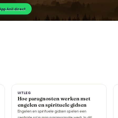
pp Anil direct
UITLEG
Hoe paragnosten werken met
engelen en spirituele gidsen
Engelen en spirituele gidsen spelen een
centrale rol in mijn paranormale werk. In dit