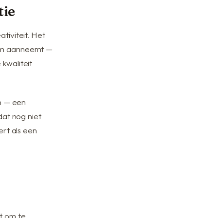
tie
tiviteit. Het
orm aanneemt —
kwaliteit
jn — een
dat nog niet
ert als een
t om te