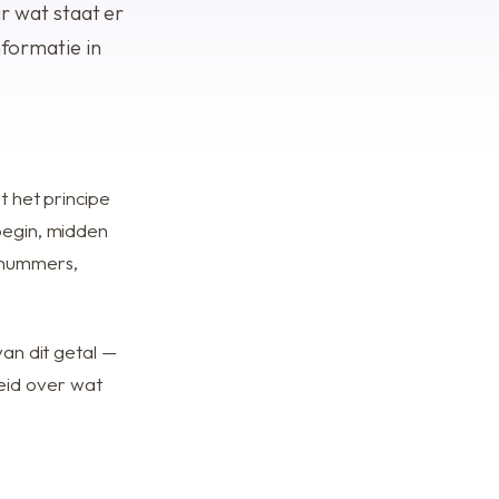
r wat staat er
nformatie in
t het principe
begin, midden
nnummers,
van dit getal —
eid over wat