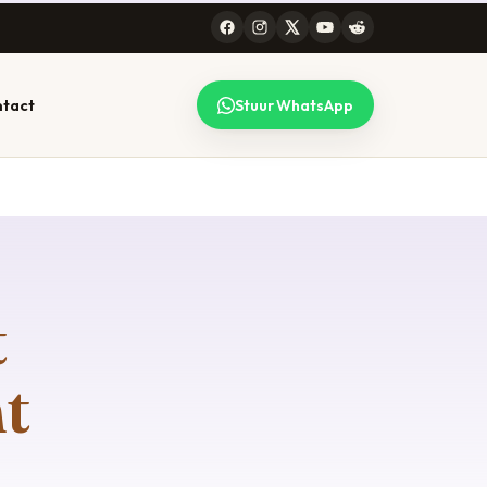
tact
Stuur WhatsApp
 CONSULT
99 STEDEN
lk gesprek
l werkt voor heel
maken — lees
erland, online en
t
efonisch. Bekijk de
plete lijst.
jze →
Alle locaties →
t