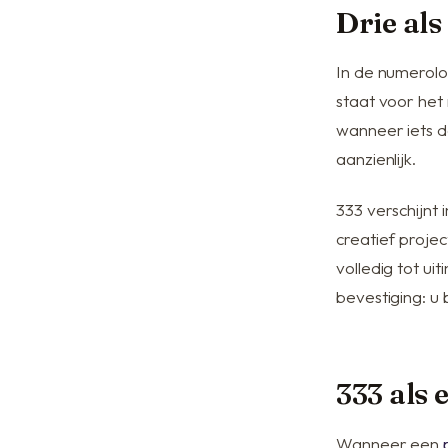
Drie als
In de numerolog
staat voor het
wanneer iets da
aanzienlijk.
333 verschijnt 
creatief projec
volledig tot ui
bevestiging: u
333 als 
Wanneer een