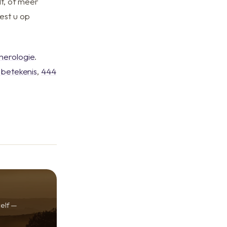
t, of meer
est u op
merologie
.
 betekenis
,
444
zelf —