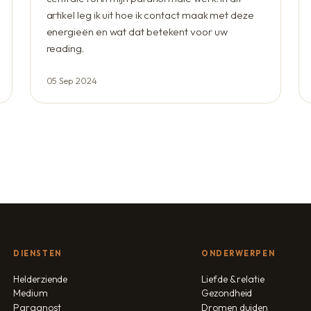
artikel leg ik uit hoe ik contact maak met deze
energieën en wat dat betekent voor uw
reading.
05 Sep 2024
DIENSTEN
ONDERWERPEN
Helderziende
Liefde & relatie
Medium
Gezondheid
Paragnost
Dromen duiden