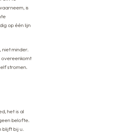
waarneem, is
hte
ig op één lijn
 niet minder.
ok overeenkomt
nzelf stromen.
, het is al
 geen belofte.
ijft bij u.